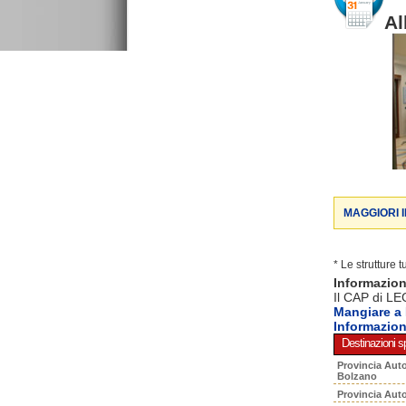
Al
MAGGIORI 
* Le strutture 
Informazio
Il CAP di LE
Mangiare 
Informazio
Destinazioni sp
Provincia Aut
Bolzano
Provincia Aut