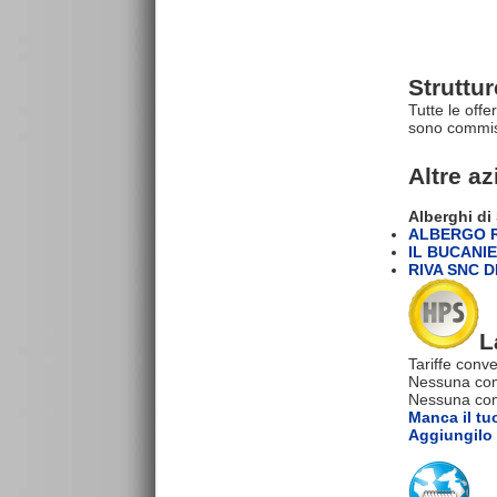
Struttu
Tutte le offe
sono commiss
Altre a
Alberghi d
ALBERGO R
IL BUCANI
RIVA SNC DI
L
Tariffe conve
Nessuna com
Nessuna comm
Manca il tu
Aggiungilo 