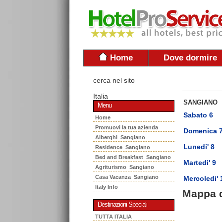
Home
Dove dormire
cerca nel sito
Italia
SANGIANO
Menu
Sabato 6
Home
Promuovi la tua azienda
Domenica 
Alberghi Sangiano
Lunedi' 8
Residence Sangiano
Bed and Breakfast Sangiano
Martedi' 9
Agriturismo Sangiano
Casa Vacanza Sangiano
Mercoledi' 
Italy Info
Mappa 
Destinazioni Speciali
TUTTA ITALIA