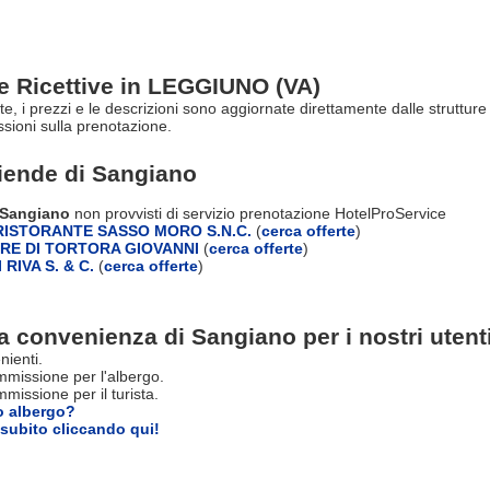
re Ricettive in LEGGIUNO (VA)
rte, i prezzi e le descrizioni sono aggiornate direttamente dalle struttu
ioni sulla prenotazione.
ziende di
Sangiano
i Sangiano
non provvisti di servizio prenotazione HotelProService
ISTORANTE SASSO MORO S.N.C.
(
cerca offerte
)
ERE DI TORTORA GIOVANNI
(
cerca offerte
)
 RIVA S. & C.
(
cerca offerte
)
a convenienza di Sangiano per i nostri utent
nienti.
missione per l'albergo.
issione per il turista.
o albergo?
subito cliccando qui!