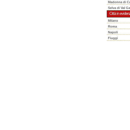
Madonna di C
Selva di Val G
Città in eviden
Milano
Roma
Napoli
Fiuggi