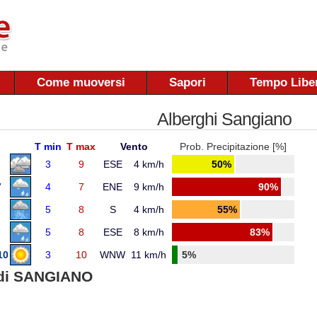
Come muoversi
Sapori
Tempo Libe
Alberghi Sangiano
T min
T max
Vento
Prob. Precipitazione [%]
3
9
ESE
4 km/h
50%
7
4
7
ENE
9 km/h
90%
5
8
S
4 km/h
55%
5
8
ESE
8 km/h
83%
10
3
10
WNW
11 km/h
5%
di SANGIANO