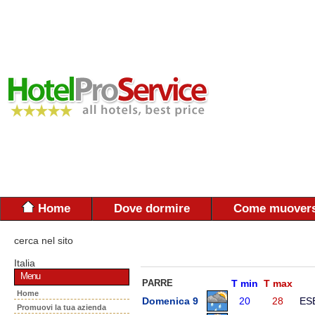
Home
Dove dormire
Come muovers
cerca nel sito
Italia
Menu
PARRE
T min
T max
Home
Domenica 9
20
28
ES
Promuovi la tua azienda