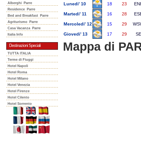
Alberghi Parre
Lunedi' 10
18
23
EN
Residence Parre
Martedi' 11
16
28
ES
Bed and Breakfast Parre
Agriturismo Parre
Mercoledi' 12
15
29
WS
Casa Vacanza Parre
Giovedi' 13
17
29
S
Italia Info
Mappa di PA
Destinazioni Speciali
TUTTA ITALIA
Terme di Fiuggi
Hotel Napoli
Hotel Roma
Hotel Milano
Hotel Venezia
Hotel Firenze
Hotel Cilento
Hotel Sorrento