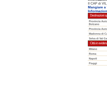
Il CAP di VI
Mangiare a
Informazio
Destinazioni sp
Provincia Aut
Bolzano
Provincia Aut
Madonna di C
Selva di Val G
Città in eviden
Milano
Roma
Napoli
Fiuggi