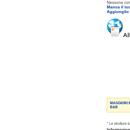
Nessuna comm
Manca il tu
Aggiungilo 
Al
MAGGIORI 
B&B
* Le strutture 
Informazio