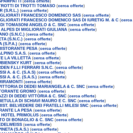
SPAMPATTI
(
cerca offerte
)
ROTTI DI TROTTI TOMASO
(
cerca offerte
)
(S.R.L.)
(
cerca offerte
)
MIGLIORATI FRANCESCO DOMENICO SAS
(
cerca offerte
)
IGLIORATI FRANCESCO DOMENICO SAS DI IURETIG M. & C
(
cerca 
DI TOMASONI ANGELO & C. SNC
(
cerca offerte
)
 ALPES DI MIGLIORATI GIULIANA
(
cerca offerte
)
NO (S.N.C.)
(
cerca offerte
)
TA (S.N.C.)
(
cerca offerte
)
(S.P.A.)
(
cerca offerte
)
RISTORANTE PESA
(
cerca offerte
)
LPINO S.A.S.
(
cerca offerte
)
E LA VILLETTA
(
cerca offerte
)
DUBIENSKY KURT
(
cerca offerte
)
EN F.LLI FERRARI S.N.C.
(
cerca offerte
)
SI A. & C. (S.A.S)
(
cerca offerte
)
SI A. & C. (S.A.S.)
(
cerca offerte
)
MIRAMONTI
(
cerca offerte
)
ITTORIA DI DEDEI MARIANGELA & C. SNC
(
cerca offerte
)
STORANTE GROMO
(
cerca offerte
)
ZZI DI DEDEI VITTORIA & C. SNC
(
cerca offerte
)
ETULLA DI SCHIAVI MAURO E C. SNC
(
cerca offerte
)
IST. BELVEDERE DEI FRATELLI MILESI SNC
(
cerca offerte
)
RANTE LA PESA
(
cerca offerte
)
 HOTEL PRIMOLUS
(
cerca offerte
)
TO DI BONAGLIO & C. SNC
(
cerca offerte
)
EDELWEISS
(
cerca offerte
)
NETA (S.A.S.)
(
cerca offerte
)