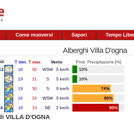
Come muoversi
Sapori
Tempo Libe
Alberghi Villa D'ogna
NA
T min
T max
Vento
Prob. Precipitazione [%]
12
18
30
WSW
5 km/h
10%
19
31
S
5 km/h
10%
19
30
S
9 km/h
74%
16
24
WSW
9 km/h
80%
16
18
19
NE
2 km/h
90%
di VILLA D'OGNA