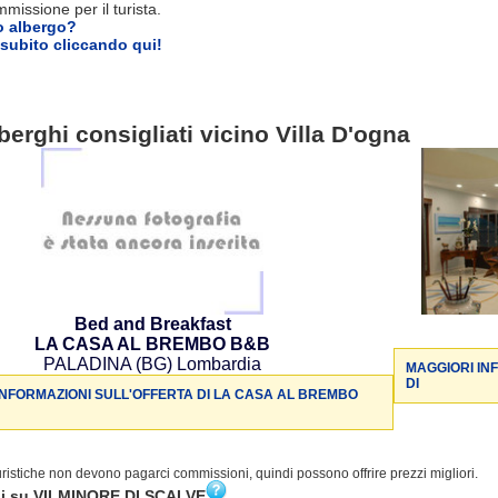
issione per il turista.
o albergo?
subito cliccando qui!
berghi consigliati vicino Villa D'ogna
Bed and Breakfast
LA CASA AL BREMBO B&B
PALADINA (BG) Lombardia
MAGGIORI IN
DI
INFORMAZIONI SULL'OFFERTA DI LA CASA AL BREMBO
turistiche non devono pagarci commissioni, quindi possono offrire prezzi migliori.
ni su VILMINORE DI SCALVE