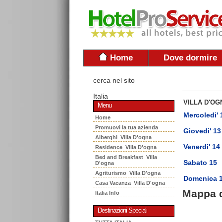
Home
Dove dormire
cerca nel sito
Italia
VILLA D'OG
Menu
Mercoledi' 
Home
Promuovi la tua azienda
Giovedi' 13
Alberghi Villa D'ogna
Venerdi' 14
Residence Villa D'ogna
Bed and Breakfast Villa
Sabato 15
D'ogna
Agriturismo Villa D'ogna
Domenica 
Casa Vacanza Villa D'ogna
Mappa 
Italia Info
Destinazioni Speciali