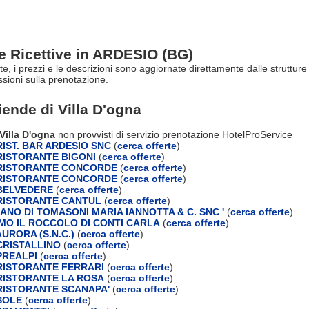
re Ricettive in ARDESIO (BG)
rte, i prezzi e le descrizioni sono aggiornate direttamente dalle struttur
ioni sulla prenotazione.
ziende di
Villa D'ogna
 Villa D'ogna
non provvisti di servizio prenotazione HotelProService
IST. BAR ARDESIO SNC
(
cerca offerte
)
ISTORANTE BIGONI
(
cerca offerte
)
RISTORANTE CONCORDE
(
cerca offerte
)
RISTORANTE CONCORDE
(
cerca offerte
)
BELVEDERE
(
cerca offerte
)
RISTORANTE CANTUL
(
cerca offerte
)
ANO DI TOMASONI MARIA IANNOTTA & C. SNC '
(
cerca offerte
)
MO IL ROCCOLO DI CONTI CARLA
(
cerca offerte
)
URORA (S.N.C.)
(
cerca offerte
)
RISTALLINO
(
cerca offerte
)
PREALPI
(
cerca offerte
)
ISTORANTE FERRARI
(
cerca offerte
)
ISTORANTE LA ROSA
(
cerca offerte
)
ISTORANTE SCANAPA'
(
cerca offerte
)
SOLE
(
cerca offerte
)