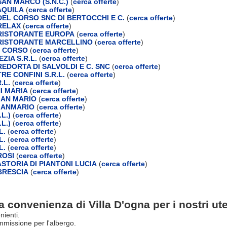
AN MARCO (S.N.C.)
(
cerca offerte
)
AQUILA
(
cerca offerte
)
EL CORSO SNC DI BERTOCCHI E C.
(
cerca offerte
)
RELAX
(
cerca offerte
)
RISTORANTE EUROPA
(
cerca offerte
)
RISTORANTE MARCELLINO
(
cerca offerte
)
L CORSO
(
cerca offerte
)
ZIA S.R.L.
(
cerca offerte
)
EDORTA DI SALVOLDI E C. SNC
(
cerca offerte
)
E CONFINI S.R.L.
(
cerca offerte
)
.L.
(
cerca offerte
)
I MARIA
(
cerca offerte
)
IAN MARIO
(
cerca offerte
)
IANMARIO
(
cerca offerte
)
L.)
(
cerca offerte
)
L.)
(
cerca offerte
)
L.
(
cerca offerte
)
L.
(
cerca offerte
)
L.
(
cerca offerte
)
ROSI
(
cerca offerte
)
STORIA DI PIANTONI LUCIA
(
cerca offerte
)
BRESCIA
(
cerca offerte
)
a convenienza di Villa D'ogna per i nostri ute
nienti.
missione per l'albergo.