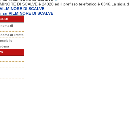
LMINORE DI SCALVE è 24020 ed il prefisso telefonico è 0346.La sigla d
 VILMINORE DI SCALVE
ni su VILMINORE DI SCALVE
eciali
onoma di
onoma di Trento
ampiglio
ardena
za.