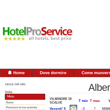
Home
Dove dormire
Come muovers
cerca nel sito
Alber
Italia
Menu
VILMINORE DI
T min
T max
SCALVE
Home
Promuovi la tua azienda
Venerdi' 5
-3
7
NNW