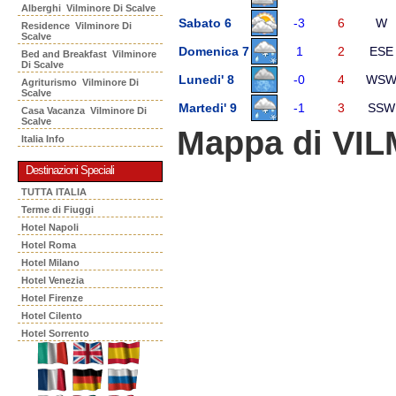
Alberghi Vilminore Di Scalve
Sabato 6
-3
6
W
Residence Vilminore Di
Scalve
Domenica 7
1
2
ESE
Bed and Breakfast Vilminore
Di Scalve
Lunedi' 8
-0
4
WS
Agriturismo Vilminore Di
Scalve
Martedi' 9
-1
3
SSW
Casa Vacanza Vilminore Di
Scalve
Mappa di VI
Italia Info
Destinazioni Speciali
TUTTA ITALIA
Terme di Fiuggi
Hotel Napoli
Hotel Roma
Hotel Milano
Hotel Venezia
Hotel Firenze
Hotel Cilento
Hotel Sorrento