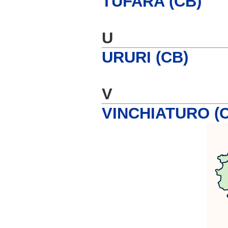
TUFARA (CB)
U
URURI (CB)
V
VINCHIATURO (