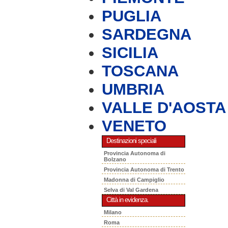
PUGLIA
SARDEGNA
SICILIA
TOSCANA
UMBRIA
VALLE D'AOSTA
VENETO
Destinazioni speciali
Provincia Autonoma di
Bolzano
Provincia Autonoma di Trento
Madonna di Campiglio
Selva di Val Gardena
Città in evidenza.
Milano
Roma