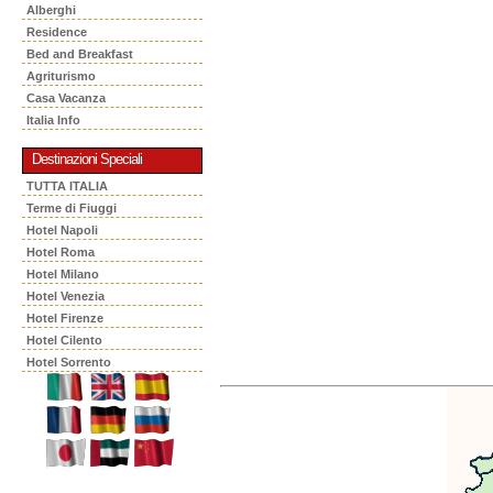
Alberghi
Residence
Bed and Breakfast
Agriturismo
Casa Vacanza
Italia Info
Destinazioni Speciali
TUTTA ITALIA
Terme di Fiuggi
Hotel Napoli
Hotel Roma
Hotel Milano
Hotel Venezia
Hotel Firenze
Hotel Cilento
Hotel Sorrento