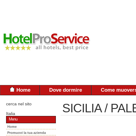
Home
Dove dormire
Come muovers
cerca nel sito
SICILIA / P
Italia
Menu
Home
Promuovi la tua azienda