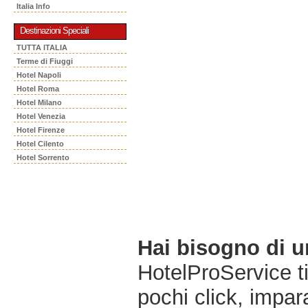
Italia Info
Destinazioni Speciali
TUTTA ITALIA
Terme di Fiuggi
Hotel Napoli
Hotel Roma
Hotel Milano
Hotel Venezia
Hotel Firenze
Hotel Cilento
Hotel Sorrento
Hai bisogno di 
HotelProService t
pochi click, impara