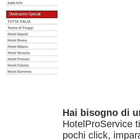
Italia Info
Destinazioni Speciali
TUTTA ITALIA
Terme di Fiuggi
Hotel Napoli
Hotel Roma
Hotel Milano
Hotel Venezia
Hotel Firenze
Hotel Cilento
Hotel Sorrento
Hai bisogno di 
HotelProService t
pochi click, impara