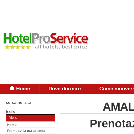
Home
Dove dormire
Come muovers
cerca nel sito
AMAL
Italia
Menu
Prenota
Home
Promuovi la tua azienda