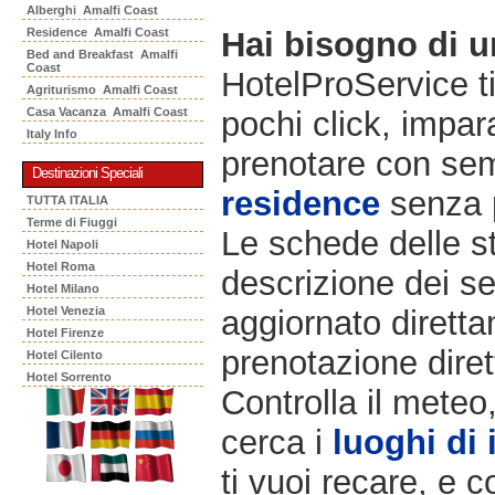
Alberghi Amalfi Coast
Residence Amalfi Coast
Hai bisogno di 
Bed and Breakfast Amalfi
Coast
HotelProService t
Agriturismo Amalfi Coast
Casa Vacanza Amalfi Coast
pochi click, impara
Italy Info
prenotare con semp
Destinazioni Speciali
residence
senza 
TUTTA ITALIA
Terme di Fiuggi
Le schede delle st
Hotel Napoli
Hotel Roma
descrizione dei ser
Hotel Milano
Hotel Venezia
aggiornato diretta
Hotel Firenze
prenotazione diret
Hotel Cilento
Hotel Sorrento
Controlla il meteo
cerca i
luoghi di 
ti vuoi recare, e c