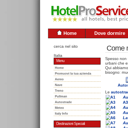
Home
Dove dormire
cerca nel sito
Come mu
Italia
Spesso non è
Menu
urbani che ex
Qui abbiamo 
Home
bisogno: muo
Promuovi la tua azienda
Aereo
Auto
Nave
Treno
Le
autostra
Pullman
Au
A3
Autostrade
Au
Meteo
Au
Italy Info
La
Au
Destinazioni Speciali
Au