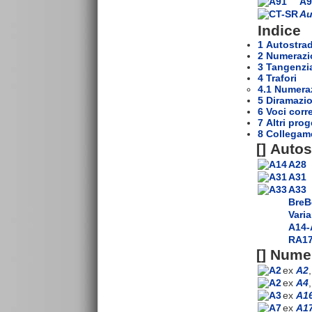
A9
Au
Indice
1 Autostrad
2 Numerazi
3 Tangenzia
4 Trafori
4.1 Numera
5 Diramazio
6 Voci corr
7 Altri prog
8 Collegame
[]
Autos
A28
A31
A33
BreB
Varia
A14-
RA1
[]
Numer
ex
A2
ex
A4
ex
A1
ex
A1