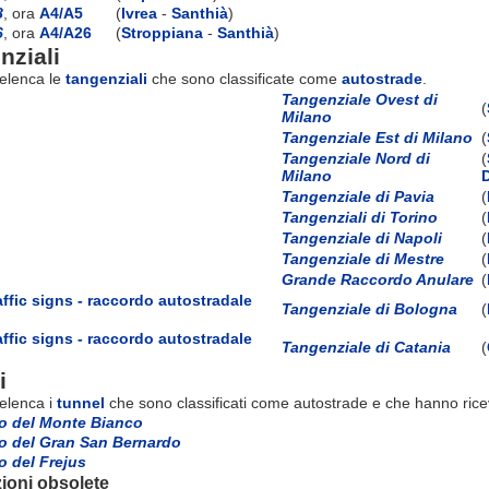
8
, ora
A4/A5
(
Ivrea
-
Santhià
)
6
, ora
A4/A26
(
Stroppiana
-
Santhià
)
nziali
 elenca le
tangenziali
che sono classificate come
autostrade
.
Tangenziale Ovest di
(
Milano
Tangenziale Est di Milano
(
Tangenziale Nord di
(
Milano
Tangenziale di Pavia
(
Tangenziali di Torino
(
Tangenziale di Napoli
(
Tangenziale di Mestre
(
Grande Raccordo Anulare
(
Tangenziale di Bologna
(
Tangenziale di Catania
(
i
 elenca i
tunnel
che sono classificati come autostrade e che hanno ric
ro del Monte Bianco
ro del Gran San Bernardo
o del Frejus
ioni obsolete