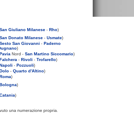
San Giuliano Milanese
-
Rho
)
San Donato Milanese
-
Usmate
)
Sesto San Giovanni
-
Paderno
Dugnano
)
Pavia
Nord -
San Martino Siccomario
)
Falchera
-
Rivoli
-
Trofarello
)
Napoli
-
Pozzuoli
)
Dolo
-
Quarto d'Altino
)
Roma
)
Bologna
)
Catania
)
evuto una numerazione propria.