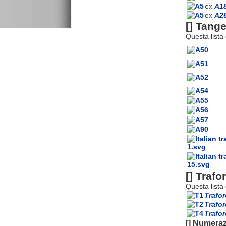
ex
A1
ex
A2
[]
Tange
Questa lista
[]
Trafor
Questa lista
Trafo
Trafo
Trafor
[]
Numeraz