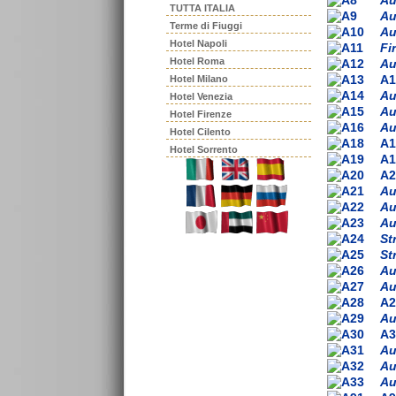
TUTTA ITALIA
Au
Terme di Fiuggi
Au
Hotel Napoli
Fi
Hotel Roma
Au
A1
Hotel Milano
Au
Hotel Venezia
Au
Hotel Firenze
Au
Hotel Cilento
A1
Hotel Sorrento
A1
A2
Au
Au
Au
St
St
Au
Au
A2
Au
A3
Au
Au
Au