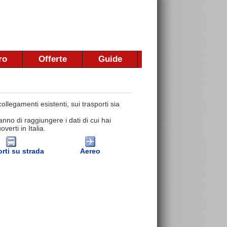
ro
Offerte
Guide
llegamenti esistenti, sui trasporti sia
nno di raggiungere i dati di cui hai
erti in Italia.
rti su strada
Aereo