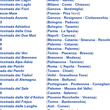
tostrada dei Laghi
(
Milano
-
Como
-
Chiasso
)
tostrada dei Fiori
(
Genova
-
Ventimiglia
)
renze-Mare
(
Firenze
-
Pisa
Nord)
tostrada Azzurra
(
Genova
-
Rosignano
/
Civitavecchia
3
(
Bologna
-
Padova
)
tostrada Adriatica
(
Bologna
-
Taranto
)
tostrada della Cisa
(
Parma
-
La Spezia
)
tostrada dei Due Mari
(
Napoli
-
Canosa
)
8
(
Messina
-
Catania
/
Siracusa
-
Rosoli
9
(
Palermo
-
Catania
)
0
(
Messina
-
Palermo
)
tostrada dei Vini
(
Torino
-
Piacenza
-
Brescia
)
tostrada del Brennero
(
Brennero
-
Modena
)
tostrada Alpe-Adria
(
Palmanova
-
Tarvisio
)
rada dei Parchi
(
Roma
-
L'Aquila
-
Teramo
)
rada dei Parchi
(
Torano
-
Chieti
)
tostrada dei Trafori
(
Voltri
-
Gravellona Toce
)
tostrada di Alemagna
(
Mestre
-
Belluno
)
8
(
Portogruaro
-
Pordenone
-
Coneglia
tostrada del Sale
(
Palermo
-
Mazara del Vallo
)
0
(
Caserta
-
Salerno
)
tostrada della Val d'Astico
(
Piovene Rocchette
-
Vicenza
)
tostrada del Frejus
(
Torino
-
Bardonecchia
)
tostrada delle Langhe
(
Asti
-
Cuneo
)