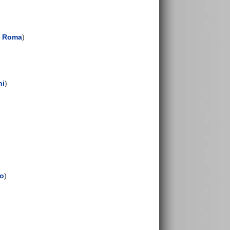
-
Roma
)
ni
)
no
)