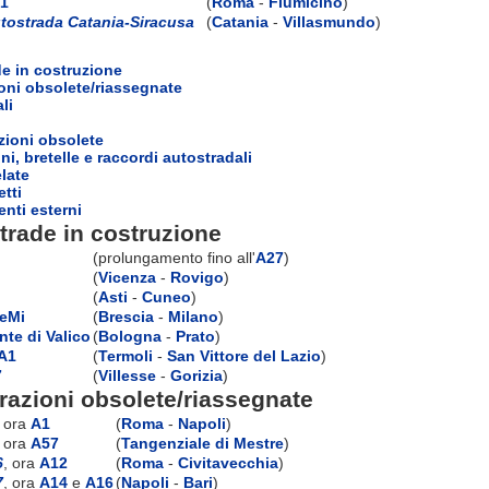
1
(
Roma
-
Fiumicino
)
tostrada Catania-Siracusa
(
Catania
-
Villasmundo
)
e in costruzione
oni obsolete/riassegnate
li
zioni obsolete
ni, bretelle e raccordi autostradali
elate
etti
nti esterni
trade in costruzione
(prolungamento fino all'
A27
)
(
Vicenza
-
Rovigo
)
(
Asti
-
Cuneo
)
eMi
(
Brescia
-
Milano
)
nte di Valico
(
Bologna
-
Prato
)
A1
(
Termoli
-
San Vittore del Lazio
)
7
(
Villesse
-
Gorizia
)
azioni obsolete/riassegnate
, ora
A1
(
Roma
-
Napoli
)
, ora
A57
(
Tangenziale di Mestre
)
6
, ora
A12
(
Roma
-
Civitavecchia
)
7
, ora
A14
e
A16
(
Napoli
-
Bari
)