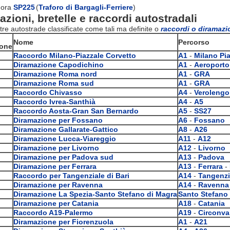
 ora
SP225
(
Traforo di Bargagli-Ferriere
)
zioni, bretelle e raccordi autostradali
tre autostrade classificate come tali ma definite o
raccordi o diramazio
Nome
Percorso
ione
Raccordo Milano-Piazzale Corvetto
A1
-
Milano Pia
Diramazione Capodichino
A1
-
Aeroporto
Diramazione Roma nord
A1
-
GRA
Diramazione Roma sud
A1
-
GRA
Raccordo Chivasso
A4
-
Verolengo
Raccordo Ivrea-Santhià
A4
-
A5
Raccordo Aosta-Gran San Bernardo
A5
-
SS27
Diramazione per Fossano
A6
-
Fossano
Diramazione Gallarate-Gattico
A8
-
A26
Diramazione Lucca-Viareggio
A11
-
A12
Diramazione per Livorno
A12
-
Livorno
Diramazione per Padova sud
A13
-
Padova
Diramazione per Ferrara
A13
-
Ferrara
-
Raccordo per Tangenziale di Bari
A14
-
Tangenzia
Diramazione per Ravenna
A14
-
Ravenna
Diramazione La Spezia-Santo Stefano di Magra
Santo Stefano
Diramazione per Catania
A18
-
Catania
Raccordo A19-Palermo
A19
-
Circonva
Diramazione per Fiorenzuola
A1
-
A21