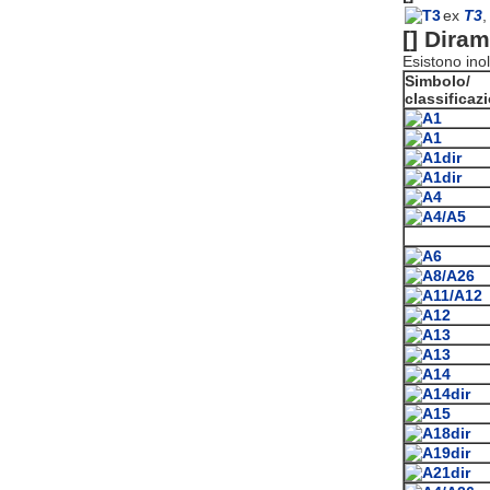
ex
T3
,
[]
Dirama
Esistono inol
Simbolo/
classificaz