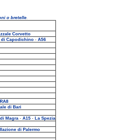
ni o bretelle
.
zzale Corvetto
 di Capodichino
-
A56
RA8
le di Bari
 di Magra
-
A15
-
La Spezia
llazione di Palermo