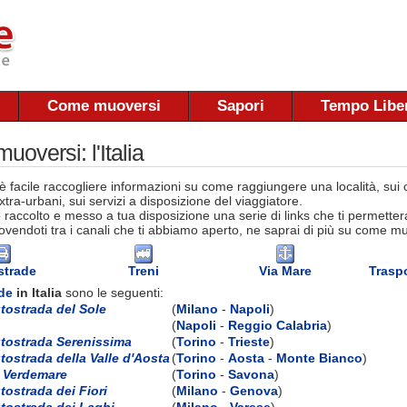
Come muoversi
Sapori
Tempo Libe
oversi: l'Italia
 facile raccogliere informazioni su come raggiungere una località, sui co
tra-urbani, sui servizi a disposizione del viaggiatore.
raccolto e messo a tua disposizione una serie di links che ti permettera
vendoti tra i canali che ti abbiamo aperto, ne saprai di più su come muov
strade
Treni
Via Mare
Traspo
de
in Italia
sono le seguenti:
tostrada del Sole
(
Milano
-
Napoli
)
(
Napoli
-
Reggio Calabria
)
tostrada Serenissima
(
Torino
-
Trieste
)
tostrada della Valle d'Aosta
(
Torino
-
Aosta
-
Monte Bianco
)
 Verdemare
(
Torino
-
Savona
)
tostrada dei Fiori
(
Milano
-
Genova
)
tostrada dei Laghi
(
Milano
-
Varese
)