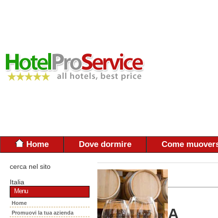
Home
Dove dormire
Come muovers
cerca nel sito
Italia
Menu
Home
A
Promuovi la tua azienda