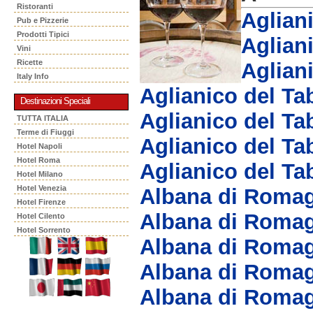
Ristoranti
Aglian
Pub e Pizzerie
Prodotti Tipici
Aglian
Vini
Ricette
Aglian
Italy Info
Aglianico del T
Destinazioni Speciali
Aglianico del T
TUTTA ITALIA
Terme di Fiuggi
Aglianico del T
Hotel Napoli
Hotel Roma
Aglianico del T
Hotel Milano
Hotel Venezia
Albana di Roma
Hotel Firenze
Albana di Roma
Hotel Cilento
Hotel Sorrento
Albana di Romag
Albana di Romag
Albana di Roma