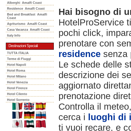
Alberghi Amalfi Coast
Residence Amalfi Coast
Hai bisogno di 
Bed and Breakfast Amalfi
Coast
HotelProService t
Agriturismo Amalfi Coast
Casa Vacanza Amalfi Coast
pochi click, impara
Italy Info
prenotare con semp
Destinazioni Speciali
residence
senza 
TUTTA ITALIA
Terme di Fiuggi
Le schede delle st
Hotel Napoli
Hotel Roma
descrizione dei ser
Hotel Milano
Hotel Venezia
aggiornato diretta
Hotel Firenze
prenotazione diret
Hotel Cilento
Hotel Sorrento
Controlla il meteo
cerca i
luoghi di 
ti vuoi recare, e c