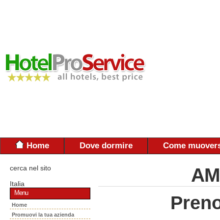
Home
Dove dormire
Come muovers
cerca nel sito
AM
Italia
Menu
Preno
Home
Promuovi la tua azienda