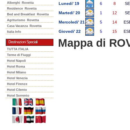
Alberghi Rovetta
Lunedi' 19
6
8
SE
Residence Rovetta
Martedi' 20
1
12
SE
Bed and Breakfast Rovetta
Agriturismo Rovetta
Mercoledi' 21
5
14
ES
Casa Vacanza Rovetta
Giovedi' 22
5
15
ES
Italia Info
Mappa di RO
Destinazioni Speciali
TUTTA ITALIA
Terme di Fiuggi
Hotel Napoli
Hotel Roma
Hotel Milano
Hotel Venezia
Hotel Firenze
Hotel Cilento
Hotel Sorrento