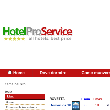
Home
Dove dormire
Come muovers
cerca nel sito
Italia
Menu
ROVETTA
T min
T max
Home
Domenica 18
6
10
SE
Promuovi la tua azienda