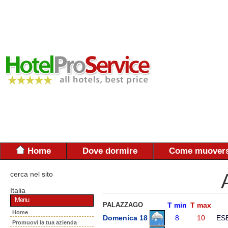
Home
Dove dormire
Come muovers
cerca nel sito
Italia
Menu
PALAZZAGO
T min
T max
Home
Domenica 18
8
10
ES
Promuovi la tua azienda