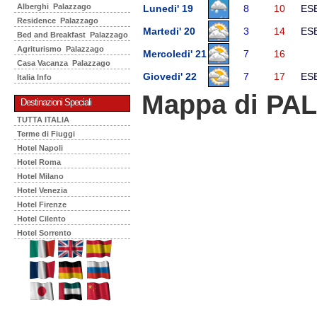
Alberghi Palazzago
Lunedi' 19
8
10
ES
Residence Palazzago
Martedi' 20
3
14
ES
Bed and Breakfast Palazzago
Agriturismo Palazzago
Mercoledi' 21
7
16
Casa Vacanza Palazzago
Giovedi' 22
7
17
ES
Italia Info
Mappa di P
Destinazioni Speciali
TUTTA ITALIA
Terme di Fiuggi
Hotel Napoli
Hotel Roma
Hotel Milano
Hotel Venezia
Hotel Firenze
Hotel Cilento
Hotel Sorrento