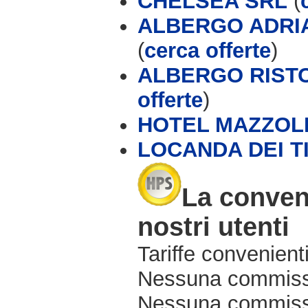
CHELSEA SRL
(
ALBERGO ADRIA
(
cerca offerte
)
ALBERGO RISTO
offerte
)
HOTEL MAZZOL
LOCANDA DEI T
La conven
nostri utenti
Tariffe convenienti
Nessuna commissi
Nessuna commissio