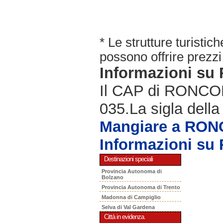
* Le strutture turisti
possono offrire prezzi 
Informazioni s
Il CAP di RONCOLA
035.La sigla della
Mangiare a RO
Informazioni s
Destinazioni speciali
Provincia Autonoma di
Bolzano
Provincia Autonoma di Trento
Madonna di Campiglio
Selva di Val Gardena
Città in evidenza.