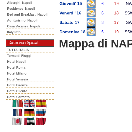
Alberghi Napoli
Giovedi' 15
6
19
N
Residence Napoli
Venerdi' 16
6
18
SS
Bed and Breakfast Napoli
Agriturismo Napoli
Sabato 17
8
17
S
Casa Vacanza Napoli
Domenica 18
6
19
SS
Italy Info
Mappa di NA
Destinazioni Speciali
TUTTA ITALIA
Terme di Fiuggi
Hotel Napoli
Hotel Roma
Hotel Milano
Hotel Venezia
Hotel Firenze
Hotel Cilento
Hotel Sorrento