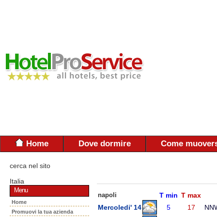
Home
Dove dormire
Come muovers
cerca nel sito
Italia
Menu
napoli
T min
T max
Home
Mercoledi' 14
5
17
NN
Promuovi la tua azienda