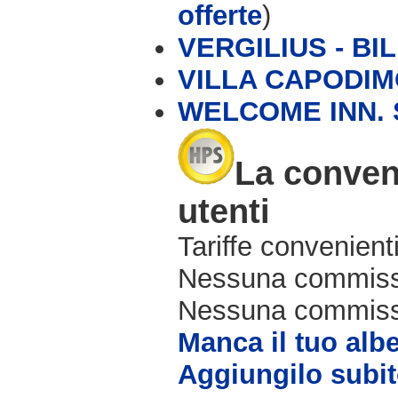
offerte
)
VERGILIUS - BIL
VILLA CAPODI
WELCOME INN. 
La conveni
utenti
Tariffe convenienti
Nessuna commissi
Nessuna commissio
Manca il tuo alb
Aggiungilo subit