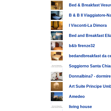
Bed & Breakfast Vesuv
B & B Il Viaggiatore-N
I Visconti-La Dimora
Bed and Breakfast Eli
b&b firenze32
bedandbreakfast da ce
Soggiorno Santa Chia
Donnalbina7 - dormire
Art Suite Principe Um
Amedeo
living house