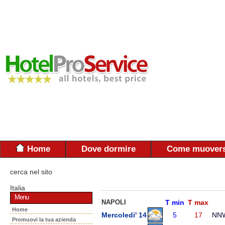
Home
Dove dormire
Come muovers
cerca nel sito
Italia
Menu
NAPOLI
T min
T max
Home
Mercoledi' 14
5
17
NN
Promuovi la tua azienda