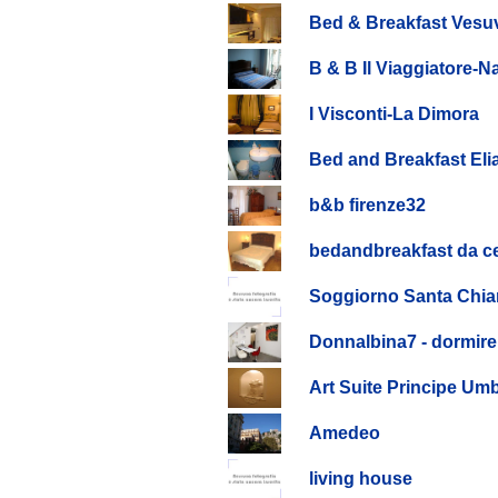
Bed & Breakfast Vesuv
B & B Il Viaggiatore-N
I Visconti-La Dimora
Bed and Breakfast Eli
b&b firenze32
bedandbreakfast da ce
Soggiorno Santa Chia
Donnalbina7 - dormire
Art Suite Principe Um
Amedeo
living house