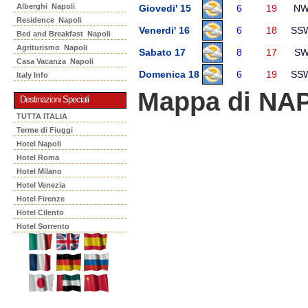
Alberghi Napoli
Giovedi' 15
6
19
N
Residence Napoli
Venerdi' 16
6
18
SS
Bed and Breakfast Napoli
Agriturismo Napoli
Sabato 17
8
17
S
Casa Vacanza Napoli
Domenica 18
6
19
SS
Italy Info
Mappa di NA
Destinazioni Speciali
TUTTA ITALIA
Terme di Fiuggi
Hotel Napoli
Hotel Roma
Hotel Milano
Hotel Venezia
Hotel Firenze
Hotel Cilento
Hotel Sorrento