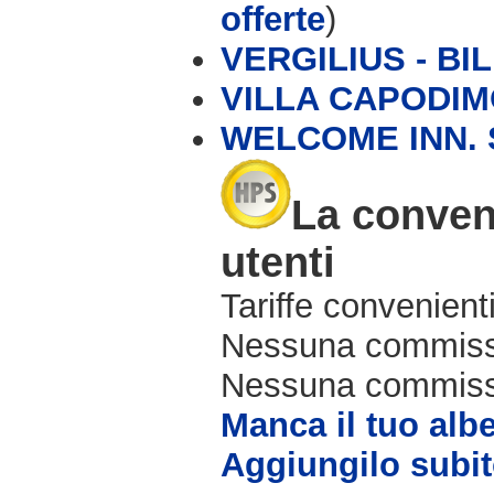
offerte
)
VERGILIUS - BIL
VILLA CAPODI
WELCOME INN. 
La conveni
utenti
Tariffe convenienti
Nessuna commissi
Nessuna commissio
Manca il tuo alb
Aggiungilo subit