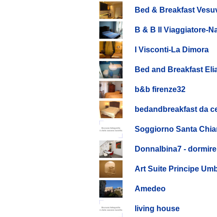
Bed & Breakfast Vesuv
B & B Il Viaggiatore-N
I Visconti-La Dimora
Bed and Breakfast Eli
b&b firenze32
bedandbreakfast da ce
Soggiorno Santa Chia
Donnalbina7 - dormire
Art Suite Principe Um
Amedeo
living house