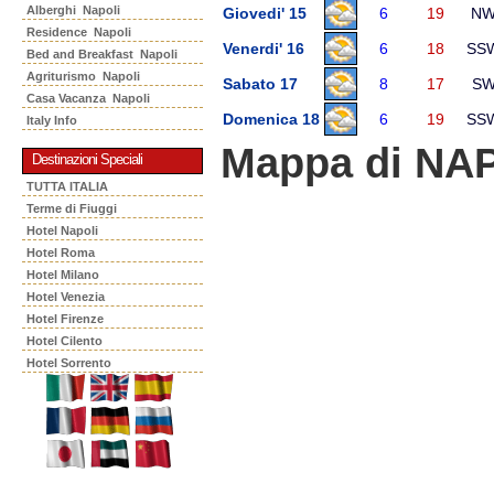
Alberghi Napoli
Giovedi' 15
6
19
N
Residence Napoli
Venerdi' 16
6
18
SS
Bed and Breakfast Napoli
Agriturismo Napoli
Sabato 17
8
17
S
Casa Vacanza Napoli
Domenica 18
6
19
SS
Italy Info
Mappa di NA
Destinazioni Speciali
TUTTA ITALIA
Terme di Fiuggi
Hotel Napoli
Hotel Roma
Hotel Milano
Hotel Venezia
Hotel Firenze
Hotel Cilento
Hotel Sorrento