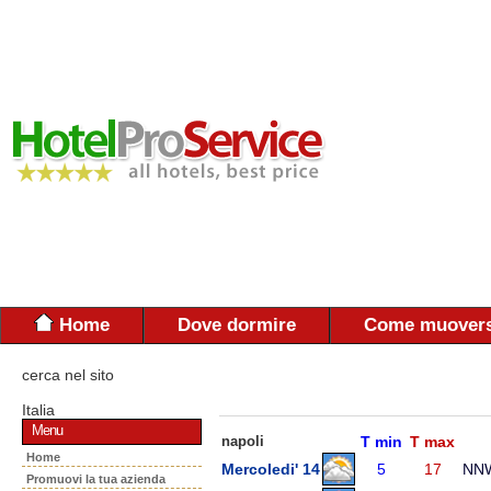
Home
Dove dormire
Come muovers
cerca nel sito
Italia
Menu
napoli
T min
T max
Home
Mercoledi' 14
5
17
NN
Promuovi la tua azienda