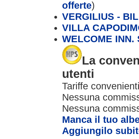
offerte
)
VERGILIUS - BIL
VILLA CAPODI
WELCOME INN. 
La conveni
utenti
Tariffe convenienti
Nessuna commissi
Nessuna commissio
Manca il tuo alb
Aggiungilo subit