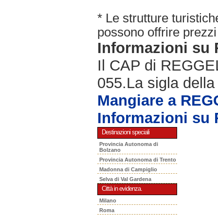
* Le strutture turisti
possono offrire prezzi 
Informazioni s
Il CAP di REGGELL
055.La sigla della
Mangiare a RE
Informazioni s
Destinazioni speciali
Provincia Autonoma di
Bolzano
Provincia Autonoma di Trento
Madonna di Campiglio
Selva di Val Gardena
Città in evidenza.
Milano
Roma