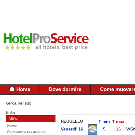
Home
Dove dormire
Come muovers
cerca nel sito
Italia
Menu
REGGELLO
T min
T max
Home
Venerdi' 16
5
16
WS
Promuovi la tua azienda