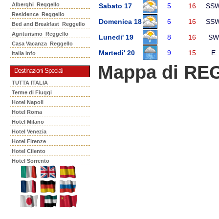
Alberghi Reggello
Sabato 17
5
16
SS
Residence Reggello
Domenica 18
6
16
SS
Bed and Breakfast Reggello
Agriturismo Reggello
Lunedi' 19
8
16
SW
Casa Vacanza Reggello
Martedi' 20
9
15
E
Italia Info
Mappa di R
Destinazioni Speciali
TUTTA ITALIA
Terme di Fiuggi
Hotel Napoli
Hotel Roma
Hotel Milano
Hotel Venezia
Hotel Firenze
Hotel Cilento
Hotel Sorrento