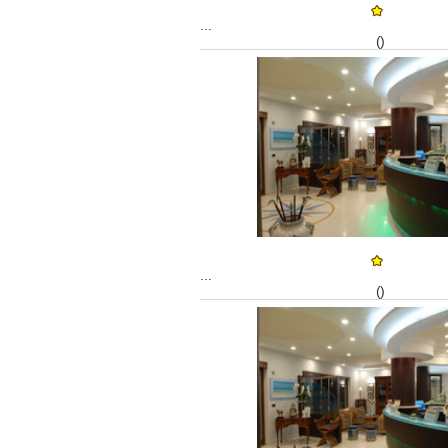
...
()
...
()