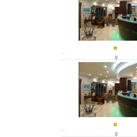
...
()
...
()