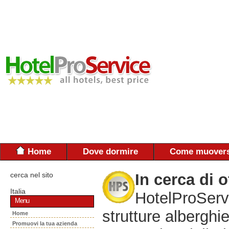
Home
Dove dormire
Come muovers
cerca nel sito
In cerca di o
Italia
HotelProServi
Menu
strutture alberghie
Home
Promuovi la tua azienda