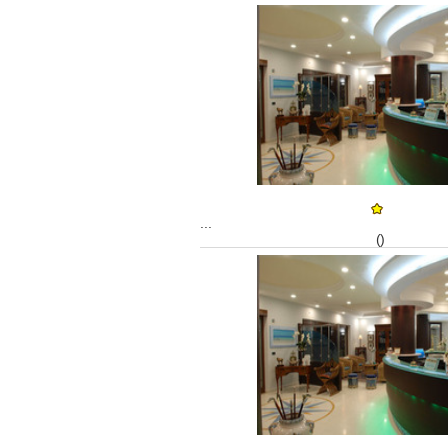
...
()