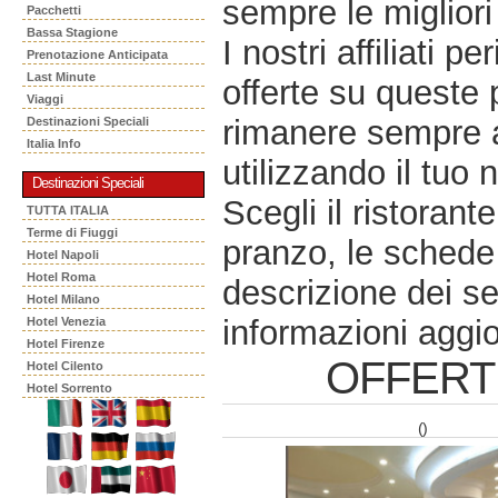
sempre le migliori 
Pacchetti
Bassa Stagione
I nostri affiliati 
Prenotazione Anticipata
Last Minute
offerte su queste 
Viaggi
rimanere sempre a
Destinazioni Speciali
Italia Info
utilizzando il tuo 
Destinazioni Speciali
Scegli il ristorant
TUTTA ITALIA
Terme di Fiuggi
pranzo, le schede 
Hotel Napoli
Hotel Roma
descrizione dei se
Hotel Milano
informazioni aggio
Hotel Venezia
Hotel Firenze
OFFERT
Hotel Cilento
Hotel Sorrento
()