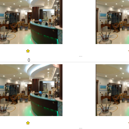
...
()
...