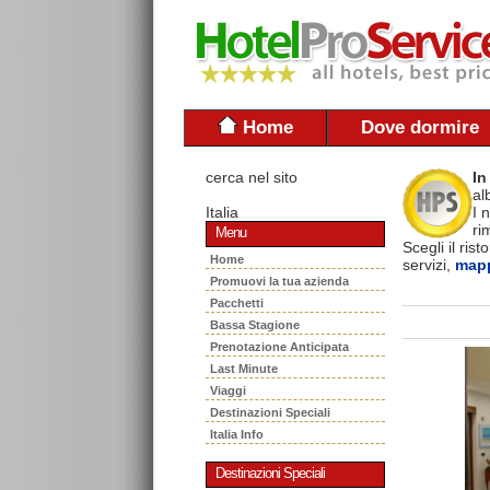
Home
Dove dormire
cerca nel sito
In
al
Italia
I 
ri
Menu
Scegli il ris
Home
servizi,
mapp
Promuovi la tua azienda
Pacchetti
Bassa Stagione
Prenotazione Anticipata
Last Minute
Viaggi
Destinazioni Speciali
Italia Info
Destinazioni Speciali