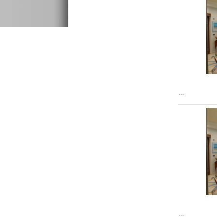
...
...