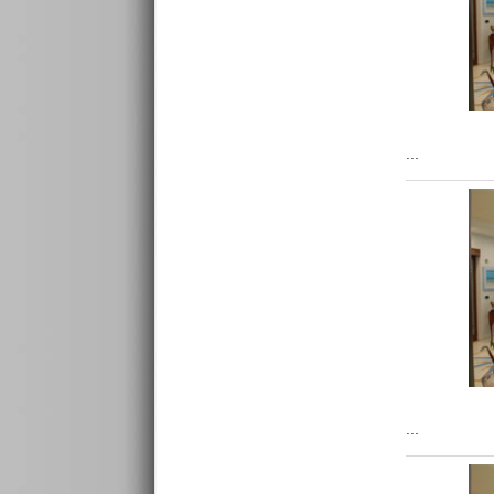
...
...