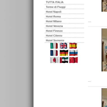
TUTTA ITALIA
Terme di Fiuggi
Hotel Napoli
Hotel Roma
...
Hotel Milano
Hotel Venezia
Hotel Firenze
Hotel Cilento
Hotel Sorrento
...