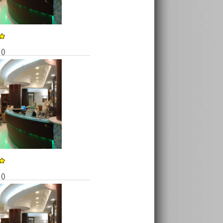
()
()