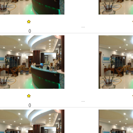
...
()
...
()