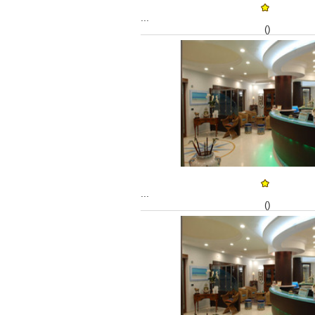
...
()
...
()