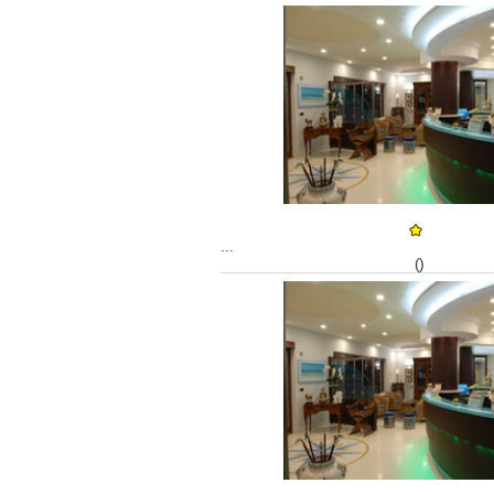
...
()