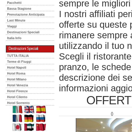
sempre le migliori 
Pacchetti
Bassa Stagione
I nostri affiliati 
Prenotazione Anticipata
Last Minute
offerte su queste 
Viaggi
rimanere sempre a
Destinazioni Speciali
Italia Info
utilizzando il tuo 
Destinazioni Speciali
Scegli il ristorant
TUTTA ITALIA
Terme di Fiuggi
pranzo, le schede 
Hotel Napoli
Hotel Roma
descrizione dei se
Hotel Milano
informazioni aggio
Hotel Venezia
Hotel Firenze
OFFERT
Hotel Cilento
Hotel Sorrento
()