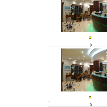
...
()
...
()