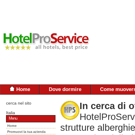
Home
Dove dormire
Come muovers
cerca nel sito
In cerca di o
Italia
HotelProServi
Menu
strutture alberghie
Home
Promuovi la tua azienda