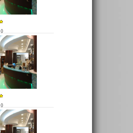
()
()