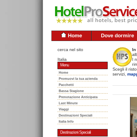
Home
Dove dormire
cerca nel sito
In
al
Italia
I 
ri
Menu
Scegli il ris
Home
servizi,
mapp
Promuovi la tua azienda
Pacchetti
Bassa Stagione
Prenotazione Anticipata
Last Minute
Viaggi
Destinazioni Speciali
Italia Info
Destinazioni Speciali