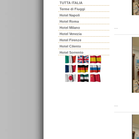
TUTTA ITALIA
Terme di Fiuggi
Hotel Napoli
Hotel Roma
...
Hotel Milano
Hotel Venezia
Hotel Firenze
Hotel Cilento
Hotel Sorrento
...