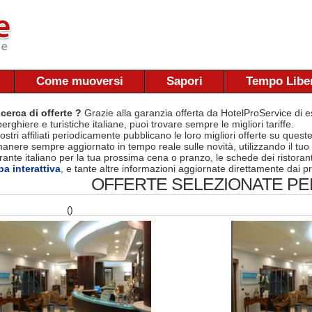
Come muoversi
Sapori
Tempo Libe
 cerca di offerte ?
Grazie alla garanzia offerta da HotelProService di es
berghiere e turistiche italiane, puoi trovare sempre le migliori tariffe.
nostri affiliati periodicamente pubblicano le loro migliori offerte su quest
manere sempre aggiornato in tempo reale sulle novità, utilizzando il tuo
torante italiano per la tua prossima cena o pranzo, le schede dei ristora
a interattiva
, e tante altre informazioni aggiornate direttamente dai pr
OFFERTE SELEZIONATE PER
()