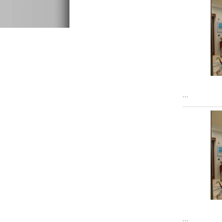
...
...