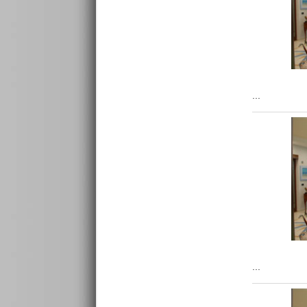
...
...