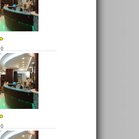
()
()