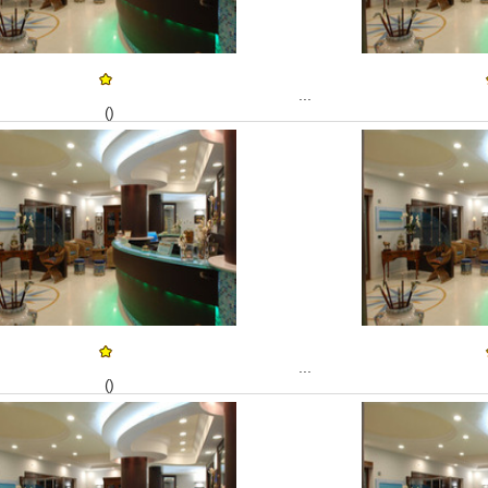
...
()
...
()