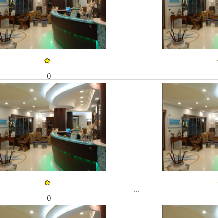
...
()
...
()