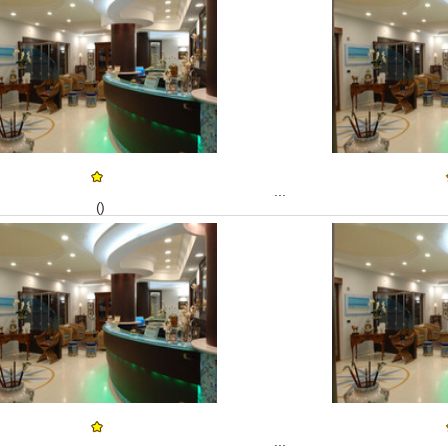
...
()
...