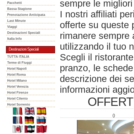
sempre le migliori 
Pacchetti
Bassa Stagione
I nostri affiliati 
Prenotazione Anticipata
Last Minute
offerte su queste 
Viaggi
rimanere sempre a
Destinazioni Speciali
Italia Info
utilizzando il tuo 
Destinazioni Speciali
Scegli il ristorant
TUTTA ITALIA
Terme di Fiuggi
pranzo, le schede 
Hotel Napoli
Hotel Roma
descrizione dei se
Hotel Milano
informazioni aggio
Hotel Venezia
Hotel Firenze
OFFERT
Hotel Cilento
Hotel Sorrento
()