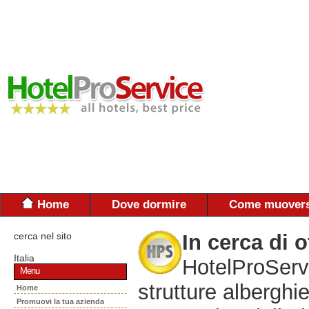
Home
Dove dormire
Come muovers
cerca nel sito
In cerca di o
Italia
HotelProServi
Menu
strutture alberghie
Home
Promuovi la tua azienda