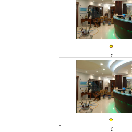
...
()
...
()