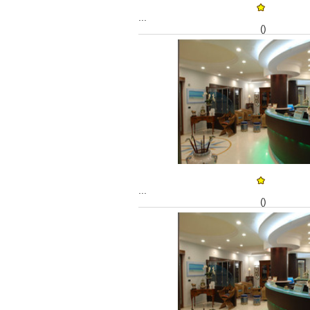
...
()
...
()