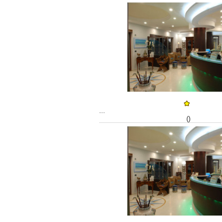
...
()