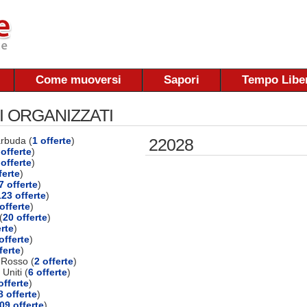
Come muoversi
Sapori
Tempo Libe
I ORGANIZZATI
arbuda (
1 offerte
)
22028
offerte
)
 offerte
)
ferte
)
7 offerte
)
123 offerte
)
offerte
)
(
20 offerte
)
erte
)
offerte
)
ferte
)
 Rosso (
2 offerte
)
 Uniti (
6 offerte
)
offerte
)
8 offerte
)
09 offerte
)