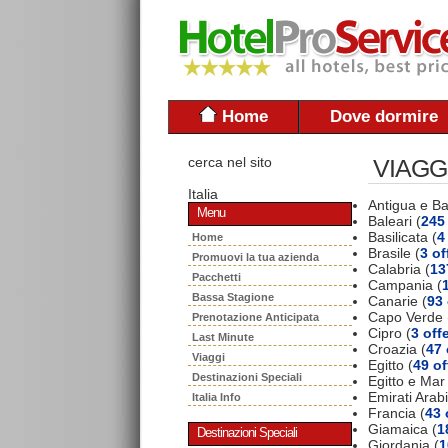
Home
Dove dormire
cerca nel sito
VIAGG
Italia
Antigua e B
Menu
Baleari (
245 
Basilicata (
4
Home
Brasile (
3 of
Promuovi la tua azienda
Calabria (
13
Pacchetti
Campania (
Bassa Stagione
Canarie (
93 
Capo Verde 
Prenotazione Anticipata
Cipro (
3 off
Last Minute
Croazia (
47 
Viaggi
Egitto (
49 of
Destinazioni Speciali
Egitto e Mar
Emirati Arabi
Italia Info
Francia (
43 
Giamaica (
1
Destinazioni Speciali
Giordania (
1