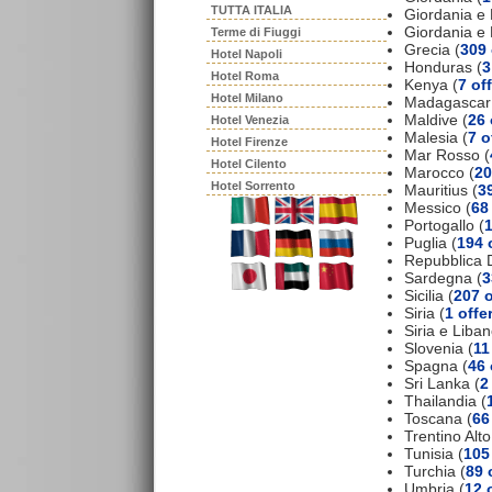
TUTTA ITALIA
Giordania e 
Giordania e
Terme di Fiuggi
Grecia (
309 
Hotel Napoli
Honduras (
3
Hotel Roma
Kenya (
7 of
Hotel Milano
Madagascar
Maldive (
26 
Hotel Venezia
Malesia (
7 o
Hotel Firenze
Mar Rosso (
Hotel Cilento
Marocco (
20
Hotel Sorrento
Mauritius (
39
Messico (
68
Portogallo (
1
Puglia (
194 
Repubblica 
Sardegna (
3
Sicilia (
207 o
Siria (
1 offe
Siria e Liban
Slovenia (
11
Spagna (
46 
Sri Lanka (
2
Thailandia (
Toscana (
66
Trentino Alto
Tunisia (
105
Turchia (
89 
Umbria (
12 