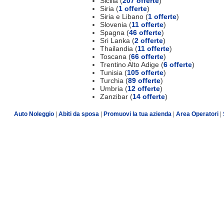
Sicilia (
207 offerte
)
Siria (
1 offerte
)
Siria e Libano (
1 offerte
)
Slovenia (
11 offerte
)
Spagna (
46 offerte
)
Sri Lanka (
2 offerte
)
Thailandia (
11 offerte
)
Toscana (
66 offerte
)
Trentino Alto Adige (
6 offerte
)
Tunisia (
105 offerte
)
Turchia (
89 offerte
)
Umbria (
12 offerte
)
Zanzibar (
14 offerte
)
Auto Noleggio
|
Abiti da sposa
|
Promuovi la tua azienda
|
Area Operatori
|