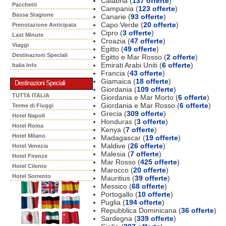
Calabria (
137 offerte
)
Pacchetti
Campania (
123 offerte
)
Bassa Stagione
Canarie (
93 offerte
)
Capo Verde (
20 offerte
)
Prenotazione Anticipata
Cipro (
3 offerte
)
Last Minute
Croazia (
47 offerte
)
Viaggi
Egitto (
49 offerte
)
Destinazioni Speciali
Egitto e Mar Rosso (
2 offerte
)
Emirati Arabi Uniti (
6 offerte
)
Italia Info
Francia (
43 offerte
)
Giamaica (
18 offerte
)
Destinazioni Speciali
Giordania (
109 offerte
)
TUTTA ITALIA
Giordania e Mar Morto (
6 offerte
)
Giordania e Mar Rosso (
6 offerte
)
Terme di Fiuggi
Grecia (
309 offerte
)
Hotel Napoli
Honduras (
3 offerte
)
Hotel Roma
Kenya (
7 offerte
)
Hotel Milano
Madagascar (
19 offerte
)
Maldive (
26 offerte
)
Hotel Venezia
Malesia (
7 offerte
)
Hotel Firenze
Mar Rosso (
425 offerte
)
Hotel Cilento
Marocco (
20 offerte
)
Hotel Sorrento
Mauritius (
39 offerte
)
Messico (
68 offerte
)
Portogallo (
10 offerte
)
Puglia (
194 offerte
)
Repubblica Dominicana (
36 offerte
)
Sardegna (
339 offerte
)