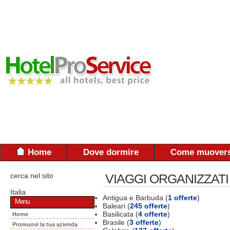
Home
Dove dormire
Come muovers
cerca nel sito
VIAGGI ORGANIZZATI
Italia
Antigua e Barbuda (
1 offerte
)
Menu
Baleari (
245 offerte
)
Basilicata (
4 offerte
)
Home
Brasile (
3 offerte
)
Promuovi la tua azienda