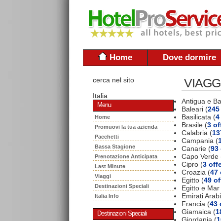
Home
Dove dormire
cerca nel sito
VIAGG
Italia
Antigua e B
Menu
Baleari (
245 
Basilicata (
4
Home
Brasile (
3 of
Promuovi la tua azienda
Calabria (
13
Pacchetti
Campania (
Bassa Stagione
Canarie (
93 
Capo Verde 
Prenotazione Anticipata
Cipro (
3 off
Last Minute
Croazia (
47 
Viaggi
Egitto (
49 of
Destinazioni Speciali
Egitto e Mar
Emirati Arabi
Italia Info
Francia (
43 
Giamaica (
1
Destinazioni Speciali
Giordania (
1