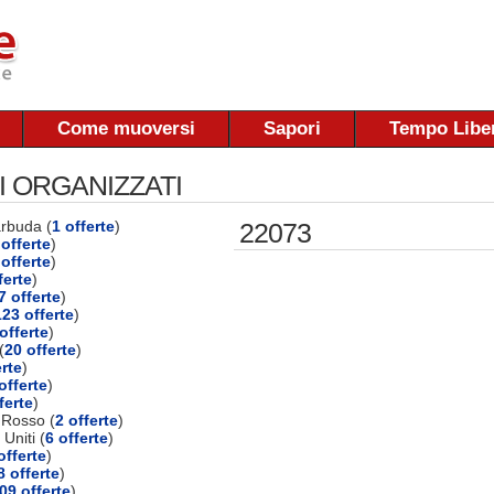
Come muoversi
Sapori
Tempo Libe
I ORGANIZZATI
arbuda (
1 offerte
)
22073
offerte
)
 offerte
)
ferte
)
7 offerte
)
123 offerte
)
offerte
)
(
20 offerte
)
erte
)
offerte
)
ferte
)
 Rosso (
2 offerte
)
 Uniti (
6 offerte
)
offerte
)
8 offerte
)
09 offerte
)