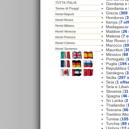
TUTTA ITALIA
Giordania e 
Giordania e
Terme di Fiuggi
Grecia (
309 
Hotel Napoli
Honduras (
3
Hotel Roma
Kenya (
7 of
Hotel Milano
Madagascar
Maldive (
26 
Hotel Venezia
Malesia (
7 o
Hotel Firenze
Mar Rosso (
Hotel Cilento
Marocco (
20
Hotel Sorrento
Mauritius (
39
Messico (
68
Portogallo (
1
Puglia (
194 
Repubblica 
Sardegna (
3
Sicilia (
207 o
Siria (
1 offe
Siria e Liban
Slovenia (
11
Spagna (
46 
Sri Lanka (
2
Thailandia (
Toscana (
66
Trentino Alto
Tunisia (
105
Turchia (
89 
Umbria (
12 