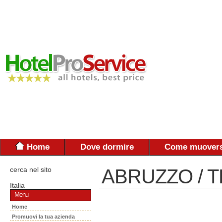
Home
Dove dormire
Come muovers
cerca nel sito
ABRUZZO / 
Italia
Menu
Home
Promuovi la tua azienda