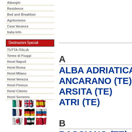
Alberghi
Residence
Bed and Breakfast
Agriturismo
Casa Vacanza
Italia Info
Destinazioni Speciali
TUTTA ITALIA
A
Terme di Fiuggi
Hotel Napoli
ALBA ADRIATICA
Hotel Roma
Hotel Milano
ANCARANO (TE)
Hotel Venezia
Hotel Firenze
ARSITA (TE)
Hotel Cilento
Hotel Sorrento
ATRI (TE)
B