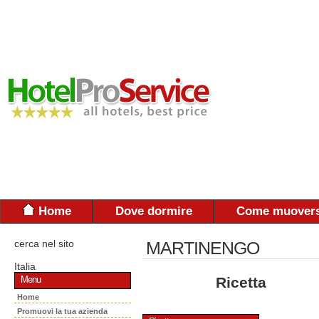
Home
Dove dormire
Come muovers
cerca nel sito
MARTINENGO
Italia
Ricetta
Menu
Home
Promuovi la tua azienda