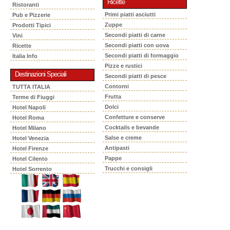
Ricette
Ristoranti
Primi piatti asciutti
Pub e Pizzerie
Zuppe
Prodotti Tipici
Secondi piatti di carne
Vini
Secondi piatti con uova
Ricette
Secondi piatti di formaggio
Italia Info
Pizze e rustici
Destinazioni Speciali
Secondi piatti di pesce
Contorni
TUTTA ITALIA
Frutta
Terme di Fiuggi
Dolci
Hotel Napoli
Confetture e conserve
Hotel Roma
Cocktails e bevande
Hotel Milano
Salse e creme
Hotel Venezia
Antipasti
Hotel Firenze
Pappe
Hotel Cilento
Trucchi e consigli
Hotel Sorrento