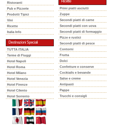
Ricette
Ristoranti
Primi piatti asciutti
Pub e Pizzerie
Zuppe
Prodotti Tipici
Secondi piatti di carne
Vini
Secondi piatti con uova
Ricette
Secondi piatti di formaggio
Italia Info
Pizze e rustici
Destinazioni Speciali
Secondi piatti di pesce
Contorni
TUTTA ITALIA
Frutta
Terme di Fiuggi
Dolci
Hotel Napoli
Confetture e conserve
Hotel Roma
Cocktails e bevande
Hotel Milano
Salse e creme
Hotel Venezia
Antipasti
Hotel Firenze
Pappe
Hotel Cilento
Trucchi e consigli
Hotel Sorrento