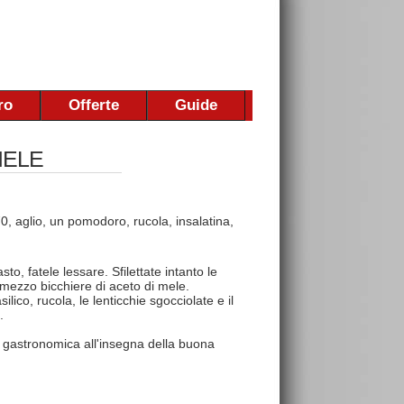
ro
Offerte
Guide
MELE
70, aglio, un pomodoro, rucola, insalatina,
to, fatele lessare. Sfilettate intanto le
e mezzo bicchiere di aceto di mele.
ilico, rucola, le lenticchie sgocciolate e il
.
 gastronomica all'insegna della buona