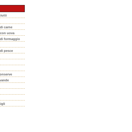
iutti
 di carne
i con uova
 di formaggio
 di pesce
conserve
evande
igli