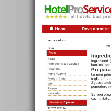
Home
Dove dormire
cerca nel sito
20
Italia
Menu
Ingredie
Home
Ingredienti: 
Promuovi la tua azienda
basilico, ace
Prepara
Ristoranti
Pub e Pizzerie
La sera prima
triglie e met
Prodotti Tipici
Sgocciolatele
Vini
pomodoro rido
Ricette
Italia Info
Se vuoi orga
cucina italia
Destinazioni Speciali
TUTTA ITALIA