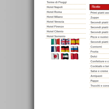
Terme di Fiuggi
Ricette
Hotel Napoli
Hotel Roma
Primi piatti asc
Hotel Milano
Zuppe
Hotel Venezia
Secondi piatti
Hotel Firenze
Secondi piatt
Hotel Cilento
Secondi piatti
Hotel Sorrento
Pizze e rustici
Secondi piatti
Contorni
Frutta
Dolci
Confetture e 
Cocktails e b
Salse e creme
Antipasti
Pappe
Trucchi e cons