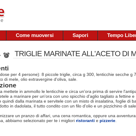
Come muoversi
Sapori
Tempo Libe
TRIGLIE MARINATE ALL'ACETO DI 
 '
nti
(dose per 4 persone): 8 piccole triglie, circa g 300, lenticchie secche g 
to di mele, olio extravergine d'oliva, sale.
zione
 mettete in ammollo le lenticchie e circa un'ora prima di servire l'antipas
tetele a marinare per un'ora con uno spicchio d'aglio tagliato a fettine 
 quindi dalla marinata e servitele con un misto di insalatina, foglie di bas
tto in dadolata, il tutto condito con un filo d'olio e un pizzichino di sale
nizzare un pranzo di affari, una cena romantica, oppure una avventura
na, abbiamo selezionato per te i migliori
ristoranti
e
pizzerie
.