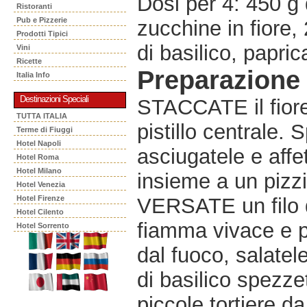
Dosi per 4: 450 g 
Ristoranti
Pub e Pizzerie
zucchine in fiore,
Prodotti Tipici
di basilico, papric
Vini
Ricette
Preparazione
Italia Info
Destinazioni Speciali
STACCATE il fiore 
TUTTA ITALIA
pistillo centrale. 
Terme di Fiuggi
Hotel Napoli
asciugatele e affe
Hotel Roma
Hotel Milano
insieme a un pizzi
Hotel Venezia
Hotel Firenze
VERSATE un filo di
Hotel Cilento
fiamma vivace e pe
Hotel Sorrento
dal fuoco, salatel
di basilico spezze
piccole tortiere d