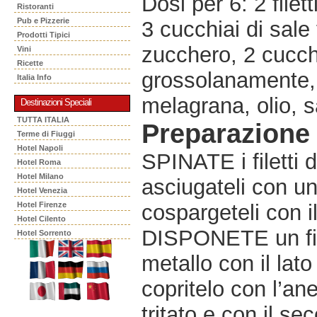
Dosi per 6: 2 filet
Ristoranti
Pub e Pizzerie
3 cucchiai di sale 
Prodotti Tipici
zucchero, 2 cucchi
Vini
Ricette
grossolanamente, 
Italia Info
melagrana, olio, s
Destinazioni Speciali
TUTTA ITALIA
Preparazione
Terme di Fiuggi
Hotel Napoli
SPINATE i filetti 
Hotel Roma
Hotel Milano
asciugateli con un
Hotel Venezia
Hotel Firenze
cospargeteli con i
Hotel Cilento
DISPONETE un file
Hotel Sorrento
metallo con il lato
copritelo con l’an
tritato e con il se