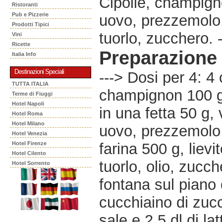
Cipolle, champigno
Ristoranti
Pub e Pizzerie
uovo, prezzemolo, o
Prodotti Tipici
tuorlo, zucchero. -
Vini
Ricette
Preparazione
Italia Info
Destinazioni Speciali
---> Dosi per 4: 4 
TUTTA ITALIA
champignon 100 g,
Terme di Fiuggi
Hotel Napoli
in una fetta 50 g, 
Hotel Roma
Hotel Milano
uovo, prezzemolo
Hotel Venezia
Hotel Firenze
farina 500 g, lievit
Hotel Cilento
tuorlo, olio, zucc
Hotel Sorrento
fontana sul piano d
cucchiaino di zucc
sale e 2,5 dl di l