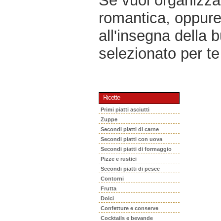
Se vuoi organizzar
romantica, oppur
all'insegna della 
selezionato per te 
Ricette
Primi piatti asciutti
Zuppe
Secondi piatti di carne
Secondi piatti con uova
Secondi piatti di formaggio
Pizze e rustici
Secondi piatti di pesce
Contorni
Frutta
Dolci
Confetture e conserve
Cocktails e bevande