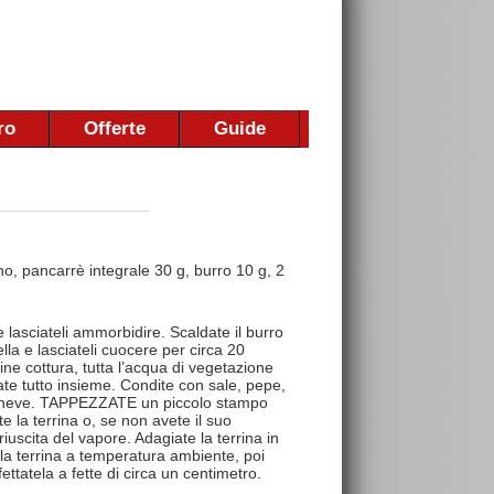
ro
Offerte
Guide
gno, pancarrè integrale 30 g, burro 10 g, 2
 lasciateli ammorbidire. Scaldate il burro
lla e lasciateli cuocere per circa 20
fine cottura, tutta l’acqua di vegetazione
te tutto insieme. Condite con sale, pepe,
ti a neve. TAPPEZZATE un piccolo stampo
e la terrina o, se non avete il suo
iuscita del vapore. Adagiate la terrina in
 la terrina a temperatura ambiente, poi
ettatela a fette di circa un centimetro.