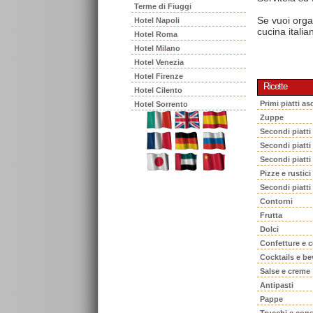
Terme di Fiuggi
Se vuoi orga
Hotel Napoli
cucina italia
Hotel Roma
Hotel Milano
Hotel Venezia
Hotel Firenze
Ricette
Hotel Cilento
Primi piatti asc
Hotel Sorrento
Zuppe
Secondi piatti
Secondi piatt
Secondi piatti
Pizze e rustici
Secondi piatti
Contorni
Frutta
Dolci
Confetture e 
Cocktails e b
Salse e creme
Antipasti
Pappe