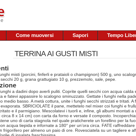
Come muoversi
Sapori
Tempo Libe
TERRINA AI GUSTI MISTI
nti
unghi misti (porcini, finferli e prataioli o champignon) 500 g, uno scalo
 secchi 20 g, grana grattugiato 10 g, prezzemolo, sale, pepe.
zione
nghi a dadini dopo averli puliti. Coprite quelli secchi con acqua calda e
a e fatevi appassire lo scalogno sminuzzato. Gettate i funghi nella pade
o medio basso. A metà cottura, unite i funghi secchi strizzati e tritati. A 
evaporata. SBRICIOLATE il pane, mettetelo nel mixer coi funghi e frulla
ritato e il parmigiano. Mescolatevi i tuorli e, infine, gli albumi monta
i circa 8 x 14 cm) con carta da forno e versate il composto. Incoperchiat
tene uno di carta stagnola nel quale praticherete un forellino per la fuor
 con acqua tiepida e infornate a 180° per un’ora circa. FATE raffreddare
n frigorifero per almeno un paio di ore. Rovesciatela su un tagliere e aff
foglie di insalata freschissima.