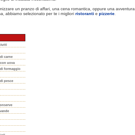
nizzare un pranzo di affari, una cena romantica, oppure una avventura
na, abbiamo selezionato per te i migliori
ristoranti
e
pizzerie
.
iutti
 di carne
i con uova
 di formaggio
 di pesce
conserve
evande