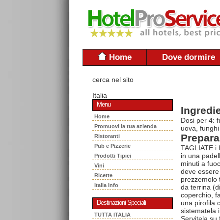
Home
Dove dormire
cerca nel sito
Italia
Menu
Ingredie
Home
Dosi per 4: f
Promuovi la tua azienda
uova, funghi
Prepara
Ristoranti
Pub e Pizzerie
TAGLIATE i fu
in una padell
Prodotti Tipici
minuti a fuoc
Vini
deve essere 
Ricette
prezzemolo t
Italia Info
da terrina (d
coperchio, fa
una pirofila
Destinazioni Speciali
sistematela i
TUTTA ITALIA
Servitela su 