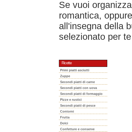
Se vuoi organizzar
romantica, oppur
all'insegna della 
selezionato per te 
Ricette
Primi piatti asciutti
Zuppe
Secondi piatti di carne
Secondi piatti con uova
Secondi piatti di formaggio
Pizze e rustici
Secondi piatti di pesce
Contorni
Frutta
Dolci
Confetture e conserve