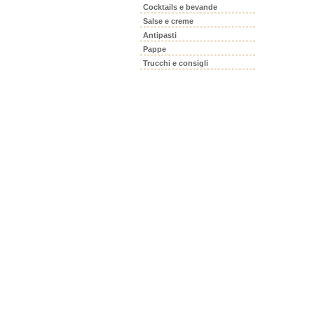
Cocktails e bevande
Salse e creme
Antipasti
Pappe
Trucchi e consigli