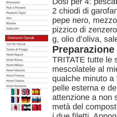
Dosi per 4: pescat
Ristoranti
Pub e Pizzerie
2 chiodi di garofa
Prodotti Tipici
pepe nero, mezzo
Vini
Ricette
pizzico di zenzero
Italia Info
g, olio d’oliva, sa
Destinazioni Speciali
TUTTA ITALIA
Preparazione
Terme di Fiuggi
Hotel Napoli
TRITATE tutte le s
Hotel Roma
Hotel Milano
mescolatele al mi
Hotel Venezia
Hotel Firenze
qualche minuto a 
Hotel Cilento
pelle esterna e de
Hotel Sorrento
attenzione a non s
metà del composto
i due filetti. Appo