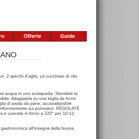
ro
Offerte
Guide
GANO
 2 spicchi d'aglio, un cucchiaio di olio
ere acqua in uno scolapasta. Stendete la
ibile. Adagiatela su una teglia da forno
glia di pasta da pane, accavallandole
iteli uniformemente sui pomodori. REGOLATE
liva e cuocete in forno a 220° per 10-12
 gastronomica all'insegna della buona