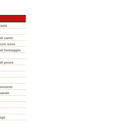
iutti
 di carne
i con uova
 di formaggio
 di pesce
conserve
evande
igli