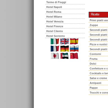
Terme di Fiuggi
Hotel Napoli
Hotel Roma
Ricette
Hotel Milano
Primi piatti asc
Hotel Venezia
Zuppe
Hotel Firenze
Secondi piatti
Hotel Cilento
Secondi piatt
Hotel Sorrento
Secondi piatti
Pizze e rustici
Secondi piatti
Contorni
Frutta
Dolci
Confetture e 
Cocktails e b
Salse e creme
Antipasti
Pappe
Trucchi e cons