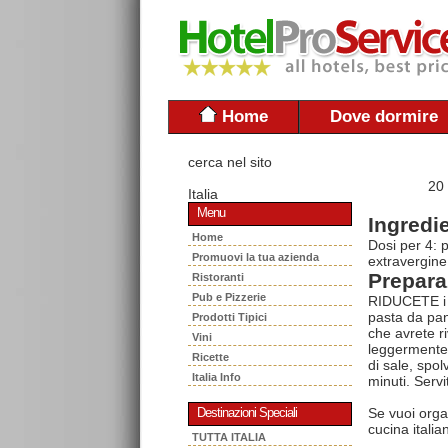
Home
Dove dormire
cerca nel sito
20
Italia
Menu
Ingredie
Home
Dosi per 4: 
Promuovi la tua azienda
extravergine
Prepara
Ristoranti
Pub e Pizzerie
RIDUCETE i p
pasta da pane
Prodotti Tipici
che avrete r
Vini
leggermente.
Ricette
di sale, spol
Italia Info
minuti. Servi
Se vuoi orga
Destinazioni Speciali
cucina italia
TUTTA ITALIA