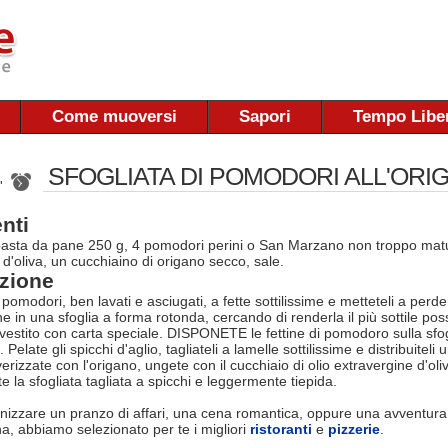
Come muoversi
Sapori
Tempo Libe
SFOGLIATA DI POMODORI ALL'ORI
 '
nti
pasta da pane 250 g, 4 pomodori perini o San Marzano non troppo maturi,
 d'oliva, un cucchiaino di origano secco, sale.
zione
omodori, ben lavati e asciugati, a fette sottilissime e metteteli a perd
 in una sfoglia a forma rotonda, cercando di renderla il più sottile poss
ivestito con carta speciale. DISPONETE le fettine di pomodoro sulla sfo
 Pelate gli spicchi d'aglio, tagliateli a lamelle sottilissime e distribu
verizzate con l'origano, ungete con il cucchiaio di olio extravergine d'o
te la sfogliata tagliata a spicchi e leggermente tiepida.
nizzare un pranzo di affari, una cena romantica, oppure una avventura
na, abbiamo selezionato per te i migliori
ristoranti
e
pizzerie
.