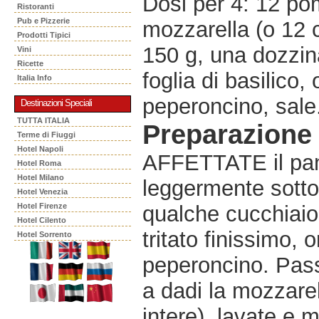
Dosi per 4: 12 pom
Ristoranti
Pub e Pizzerie
mozzarella (o 12 
Prodotti Tipici
150 g, una dozzina
Vini
Ricette
foglia di basilico,
Italia Info
peperoncino, sale
Destinazioni Speciali
TUTTA ITALIA
Preparazione
Terme di Fiuggi
Hotel Napoli
AFFETTATE il pane 
Hotel Roma
Hotel Milano
leggermente sotto i
Hotel Venezia
Hotel Firenze
qualche cucchiaio 
Hotel Cilento
tritato finissimo, 
Hotel Sorrento
peperoncino. Pas
a dadi la mozzarell
intere), lavate e 