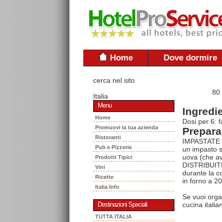
Home
Dove dormire
cerca nel sito
80
Italia
Menu
Ingredie
Home
Dosi per 6: 
Promuovi la tua azienda
Prepara
Ristoranti
IMPASTATE la
Pub e Pizzerie
un impasto s
uova (che av
Prodotti Tipici
DISTRIBUITE l
Vini
durante la c
Ricette
in forno a 20
Italia Info
Se vuoi orga
cucina italia
Destinazioni Speciali
TUTTA ITALIA