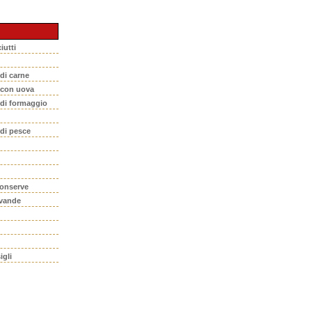
iutti
 di carne
i con uova
 di formaggio
 di pesce
conserve
evande
igli