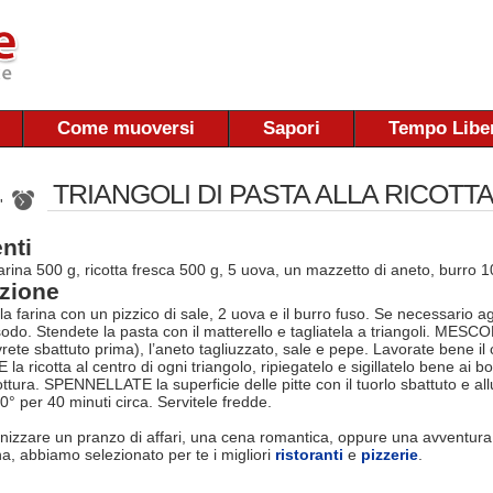
Come muoversi
Sapori
Tempo Libe
TRIANGOLI DI PASTA ALLA RICOTT
 '
nti
farina 500 g, ricotta fresca 500 g, 5 uova, un mazzetto di aneto, burro 1
zione
 farina con un pizzico di sale, 2 uova e il burro fuso. Se necessario a
odo. Stendete la pasta con il matterello e tagliatela a triangoli. MESCOL
rete sbattuto prima), l’aneto tagliuzzato, sale e pepe. Lavorate bene 
a ricotta al centro di ogni triangolo, ripiegatelo e sigillatelo bene ai 
ottura. SPENNELLATE la superficie delle pitte con il tuorlo sbattuto e 
0° per 40 minuti circa. Servitele fredde.
nizzare un pranzo di affari, una cena romantica, oppure una avventura
na, abbiamo selezionato per te i migliori
ristoranti
e
pizzerie
.