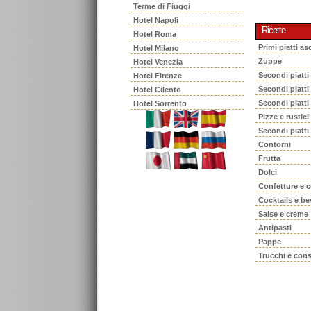
Terme di Fiuggi
Hotel Napoli
Ricette
Hotel Roma
Primi piatti asc
Hotel Milano
Zuppe
Hotel Venezia
Secondi piatti
Hotel Firenze
Secondi piatt
Hotel Cilento
Secondi piatti
Hotel Sorrento
Pizze e rustici
Secondi piatti
Contorni
Frutta
Dolci
Confetture e 
Cocktails e b
Salse e creme
Antipasti
Pappe
Trucchi e cons