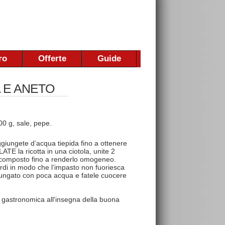
ro
Offerte
Guide
A E ANETO
00 g, sale, pepe.
ggiungete d’acqua tiepida fino a ottenere
ATE la ricotta in una ciotola, unite 2
il composto fino a renderlo omogeneo.
bordi in modo che l’impasto non fuoriesca
allungato con poca acqua e fatele cuocere
 gastronomica all'insegna della buona