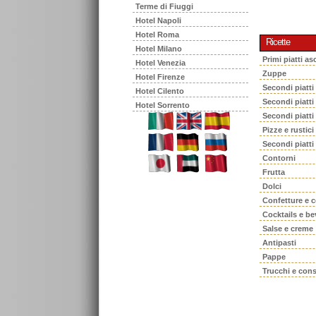
Terme di Fiuggi
Hotel Napoli
Hotel Roma
Ricette
Hotel Milano
Primi piatti asc
Hotel Venezia
Zuppe
Hotel Firenze
Secondi piatti
Hotel Cilento
Secondi piatt
Hotel Sorrento
Secondi piatti
Pizze e rustici
Secondi piatti
Contorni
Frutta
Dolci
Confetture e 
Cocktails e b
Salse e creme
Antipasti
Pappe
Trucchi e cons