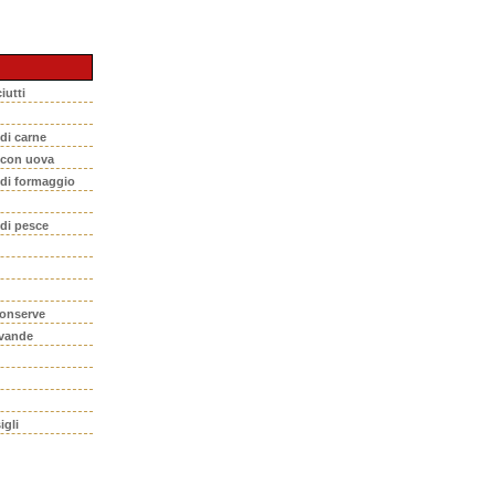
iutti
 di carne
i con uova
 di formaggio
 di pesce
conserve
evande
igli