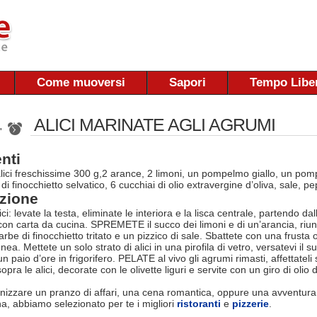
Come muoversi
Sapori
Tempo Libe
ALICI MARINATE AGLI AGRUMI
 '
nti
alici freschissime 300 g,2 arance, 2 limoni, un pompelmo giallo, un pompe
i finocchietto selvatico, 6 cucchiai di olio extravergine d’oliva, sale, p
zione
ci: levate la testa, eliminate le interiora e la lisca centrale, partendo d
con carta da cucina. SPREMETE il succo dei limoni e di un’arancia, riuni
arbe di finocchietto tritato e un pizzico di sale. Sbattete con una frusta
a. Mettete un solo strato di alici in una pirofila di vetro, versatevi il s
paio d’ore in frigorifero. PELATE al vivo gli agrumi rimasti, affettateli sotti
opra le alici, decorate con le olivette liguri e servite con un giro di olio 
nizzare un pranzo di affari, una cena romantica, oppure una avventura
na, abbiamo selezionato per te i migliori
ristoranti
e
pizzerie
.