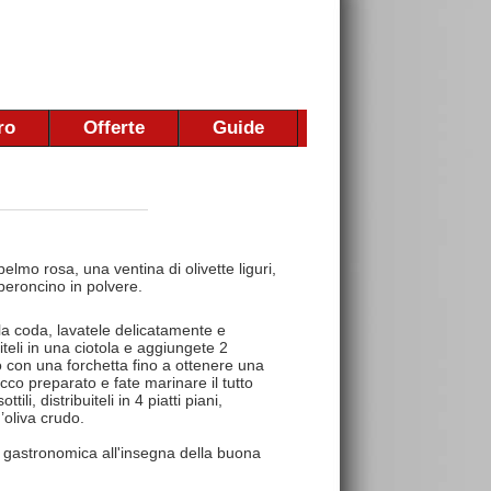
ro
Offerte
Guide
lmo rosa, una ventina di olivette liguri,
eperoncino in polvere.
alla coda, lavatele delicatamente e
teli in una ciotola e aggiungete 2
 o con una forchetta fino a ottenere una
ucco preparato e fate marinare il tutto
li, distribuiteli in 4 piatti piani,
d’oliva crudo.
 gastronomica all'insegna della buona