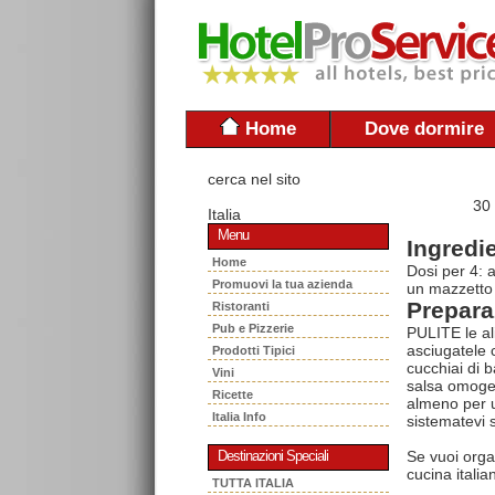
Home
Dove dormire
cerca nel sito
30
Italia
Menu
Ingredie
Home
Dosi per 4: 
Promuovi la tua azienda
un mazzetto d
Prepara
Ristoranti
Pub e Pizzerie
PULITE le ali
asciugatele 
Prodotti Tipici
cucchiai di b
Vini
salsa omogene
Ricette
almeno per un 
Italia Info
sistematevi s
Se vuoi orga
Destinazioni Speciali
cucina italia
TUTTA ITALIA