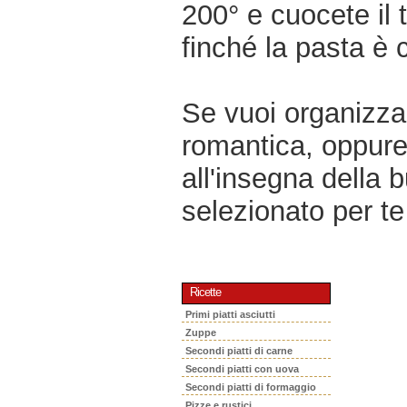
200° e cuocete il 
finché la pasta è c
Se vuoi organizzar
romantica, oppur
all'insegna della 
selezionato per te 
Ricette
Primi piatti asciutti
Zuppe
Secondi piatti di carne
Secondi piatti con uova
Secondi piatti di formaggio
Pizze e rustici