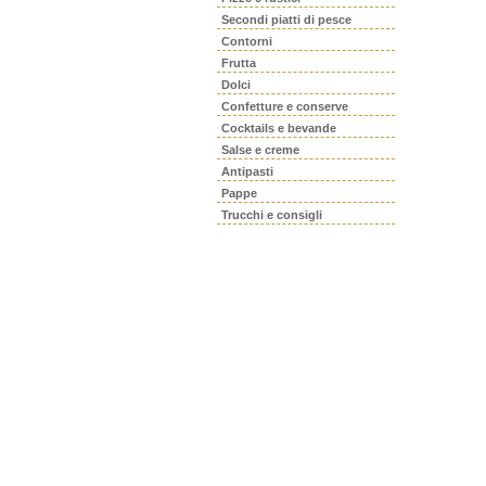
Secondi piatti di pesce
Contorni
Frutta
Dolci
Confetture e conserve
Cocktails e bevande
Salse e creme
Antipasti
Pappe
Trucchi e consigli