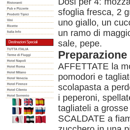
Dosi per 4: mozza
Ristoranti
Pub e Pizzerie
sfoglia fresca, 2
Prodotti Tipici
uno giallo, un cuc
Vini
Ricette
un ramo di maggior
Italia Info
sale, pepe.
Destinazioni Speciali
TUTTA ITALIA
Preparazione
Terme di Fiuggi
Hotel Napoli
AFFETTATE la moz
Hotel Roma
Hotel Milano
pomodori e tagliat
Hotel Venezia
Hotel Firenze
scolapasta a perde
Hotel Cilento
i peperoni, spellat
Hotel Sorrento
tagliateli a grosse
SCALDATE a fiamm
zucchero in una pi