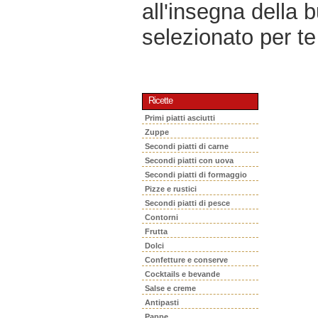
all'insegna della 
selezionato per te 
Ricette
Primi piatti asciutti
Zuppe
Secondi piatti di carne
Secondi piatti con uova
Secondi piatti di formaggio
Pizze e rustici
Secondi piatti di pesce
Contorni
Frutta
Dolci
Confetture e conserve
Cocktails e bevande
Salse e creme
Antipasti
Pappe