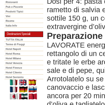
Dosi per 4: pasta
Ristoranti
Pub e Pizzerie
rametto di salvia 
Prodotti Tipici
sottile 150 g, un c
Vini
Ricette
extravergine d’oli
Italia Info
Preparazione
Destinazioni Speciali
TUTTA ITALIA
LAVORATE energic
Terme di Fiuggi
Hotel Napoli
rettangolo di un 
Hotel Roma
Hotel Milano
e tritate le erbe 
Hotel Venezia
Hotel Firenze
sale e di pepe, qui
Hotel Cilento
Arrotolatelo su se 
Hotel Sorrento
canovaccio e lasci
ancora per 20 minut
d’oliva e tagliatel