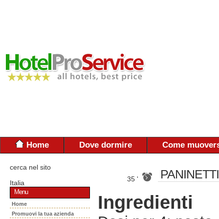
Home
Dove dormire
Come muovers
cerca nel sito
PANINETT
35 '
Italia
Menu
Ingredienti
Home
Promuovi la tua azienda