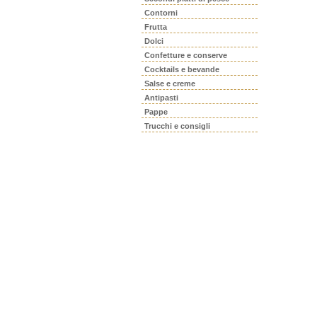
Contorni
Frutta
Dolci
Confetture e conserve
Cocktails e bevande
Salse e creme
Antipasti
Pappe
Trucchi e consigli