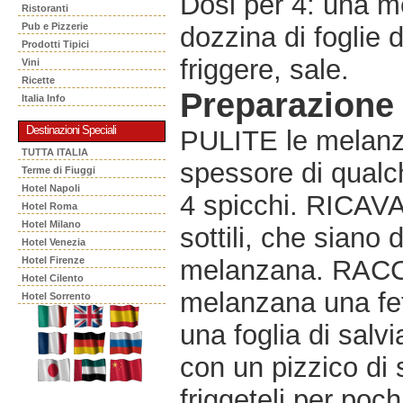
Dosi per 4: una m
Ristoranti
Pub e Pizzerie
dozzina di foglie d
Prodotti Tipici
friggere, sale.
Vini
Ricette
Preparazione
Italia Info
Destinazioni Speciali
PULITE le melanzan
TUTTA ITALIA
spessore di qualch
Terme di Fiuggi
Hotel Napoli
4 spicchi. RICAVA
Hotel Roma
Hotel Milano
sottili, che siano 
Hotel Venezia
Hotel Firenze
melanzana. RACCH
Hotel Cilento
melanzana una fet
Hotel Sorrento
una foglia di salvi
con un pizzico di
friggeteli per poc