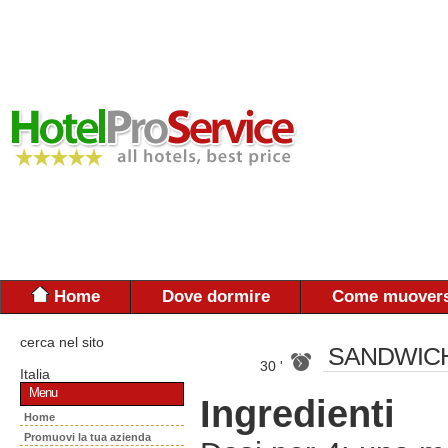
Home
Dove dormire
Come muovers
cerca nel sito
SANDWICH
30 '
Italia
Menu
Ingredienti
Home
Promuovi la tua azienda