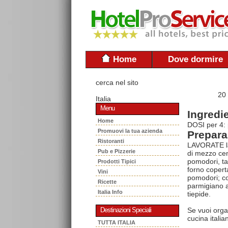
Home
Dove dormire
cerca nel sito
20
Italia
Menu
Ingredie
Home
DOSI per 4: 
Promuovi la tua azienda
Prepara
Ristoranti
LAVORATE la 
Pub e Pizzerie
di mezzo cen
pomodori, tag
Prodotti Tipici
forno coperta
Vini
pomodori; con
Ricette
parmigiano a 
Italia Info
tiepide.
Se vuoi orga
Destinazioni Speciali
cucina italia
TUTTA ITALIA