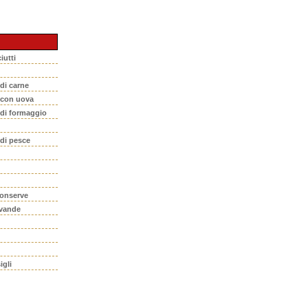
iutti
 di carne
i con uova
 di formaggio
 di pesce
conserve
evande
igli