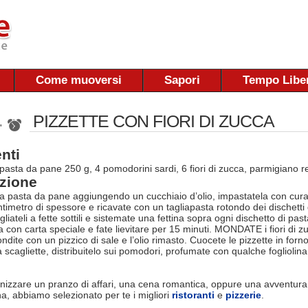
Come muoversi
Sapori
Tempo Libe
PIZZETTE CON FIORI DI ZUCCA
 '
nti
pasta da pane 250 g, 4 pomodorini sardi, 6 fiori di zucca, parmigiano re
zione
pasta da pane aggiungendo un cucchiaio d’olio, impastatela con cura, 
timetro di spessore e ricavate con un tagliapasta rotondo dei dischetti 
liateli a fette sottili e sistemate una fettina sopra ogni dischetto di past
 con carta speciale e fate lievitare per 15 minuti. MONDATE i fiori di zucc
dite con un pizzico di sale e l’olio rimasto. Cuocete le pizzette in for
scagliette, distribuitelo sui pomodori, profumate con qualche fogliolina 
nizzare un pranzo di affari, una cena romantica, oppure una avventura
na, abbiamo selezionato per te i migliori
ristoranti
e
pizzerie
.