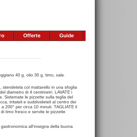
ro
Offerte
Guide
ggiano 40 g, olio 30 g, timo, sale.
stendetela col mattarello in una sfoglia
del diametro di 4 centimetri. LAVATE i
a. Sistemate le pizzette sulla teglia del
a, tritateli e suddivideteli al centro dei
no a 200° per circa 10 minuti. TAGLIATE il
di timo fresco e servite le pizzette
 gastronomica all'insegna della buona