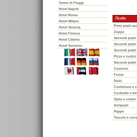
Terme di Fiuggi
Hotel Napoli
Hotel Roma
Ricette
Hotel Milano
Primi piatti asc
Hotel Venezia
Zuppe
Hotel Firenze
Secondi piatti
Hotel Cilento
Secondi piatt
Hotel Sorrento
Secondi piatti
Pizze e rustici
Secondi piatti
Contorni
Frutta
Dolci
Confetture e 
Cocktails e b
Salse e creme
Antipasti
Pappe
Trucchi e cons