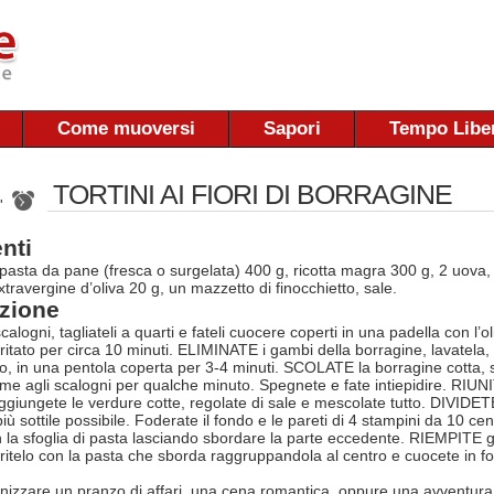
Come muoversi
Sapori
Tempo Libe
TORTINI AI FIORI DI BORRAGINE
 '
nti
pasta da pane (fresca o surgelata) 400 g, ricotta magra 300 g, 2 uova, 
xtravergine d’oliva 20 g, un mazzetto di finocchietto, sale.
zione
alogni, tagliateli a quarti e fateli cuocere coperti in una padella con l’o
tritato per circa 10 minuti. ELIMINATE i gambi della borragine, lavatela
uo, in una pentola coperta per 3-4 minuti. SCOLATE la borragine cotta, st
eme agli scalogni per qualche minuto. Spegnete e fate intiepidire. RIUNIT
ggiungete le verdure cotte, regolate di sale e mescolate tutto. DIVIDETE
 più sottile possibile. Foderate il fondo e le pareti di 4 stampini da 10 ce
on la sfoglia di pasta lasciando sbordare la parte eccedente. RIEMPITE gli
ritelo con la pasta che sborda raggruppandola al centro e cuocete in fo
nizzare un pranzo di affari, una cena romantica, oppure una avventura