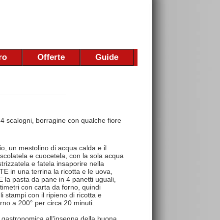
ro
Offerte
Guide
4 scalogni, borragine con qualche fiore
lio, un mestolino di acqua calda e il
, scolatela e cuocetela, con la sola acqua
rizzatela e fatela insaporire nella
E in una terrina la ricotta e le uova,
 la pasta da pane in 4 panetti uguali,
ntimetri con carta da forno, quindi
 stampi con il ripieno di ricotta e
rno a 200° per circa 20 minuti.
 gastronomica all'insegna della buona