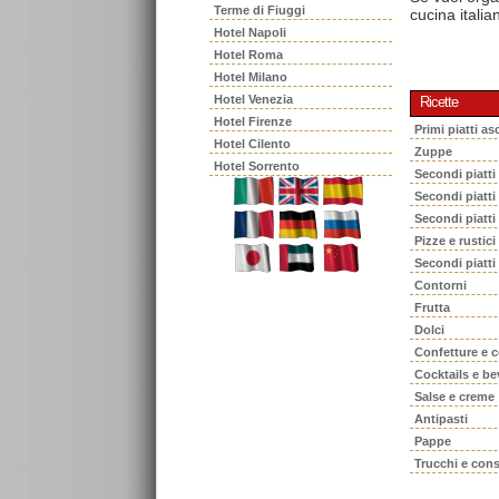
Terme di Fiuggi
cucina italia
Hotel Napoli
Hotel Roma
Hotel Milano
Hotel Venezia
Ricette
Hotel Firenze
Primi piatti asc
Hotel Cilento
Zuppe
Hotel Sorrento
Secondi piatti
Secondi piatt
Secondi piatti
Pizze e rustici
Secondi piatti
Contorni
Frutta
Dolci
Confetture e 
Cocktails e b
Salse e creme
Antipasti
Pappe
Trucchi e cons