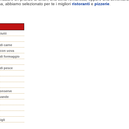
na, abbiamo selezionato per te i migliori
ristoranti
e
pizzerie
.
iutti
 di carne
i con uova
 di formaggio
 di pesce
conserve
evande
igli