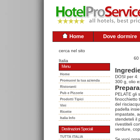
Home
Dove dormire
cerca nel sito
60
Italia
Menu
Ingredie
Home
DOSI per 4: 
Promuovi la tua azienda
300 g, olio e
Prepara
Ristoranti
Pub e Pizzerie
PELATE gli sc
finocchietto 
Prodotti Tipici
del risciacq
Vini
padella insi
Ricette
impastate, a
Italia Info
stendeteli il
rivestiteli c
verdure, cop
Destinazioni Speciali
TUTTA ITALIA
Se vuoi orga