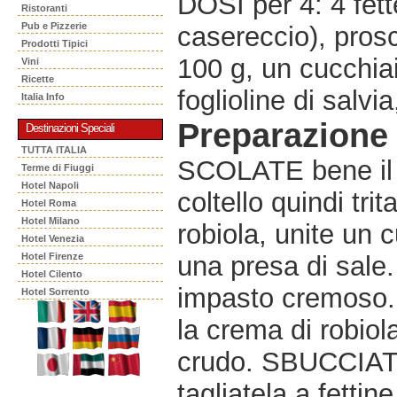
DOSI per 4: 4 fett
Ristoranti
Pub e Pizzerie
casereccio), prosc
Prodotti Tipici
100 g, un cucchia
Vini
Ricette
foglioline di salvi
Italia Info
Preparazione
Destinazioni Speciali
TUTTA ITALIA
SCOLATE bene il p
Terme di Fiuggi
Hotel Napoli
coltello quindi trit
Hotel Roma
Hotel Milano
robiola, unite un c
Hotel Venezia
Hotel Firenze
una presa di sale.
Hotel Cilento
impasto cremoso.
Hotel Sorrento
la crema di robiola
crudo. SBUCCIATE 
tagliatela a fettin