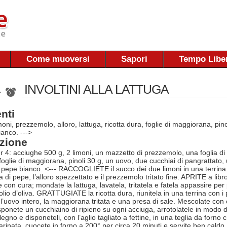
Come muoversi
Sapori
Tempo Libe
INVOLTINI ALLA LATTUGA
 '
nti
oni, prezzemolo, alloro, lattuga, ricotta dura, foglie di maggiorana, pinol
ianco. --->
zione
r 4: acciughe 500 g, 2 limoni, un mazzetto di prezzemolo, una foglia di a
foglie di maggiorana, pinoli 30 g, un uovo, due cucchiai di pangrattato, 
e, pepe bianco. <--- RACCOGLIETE il succo dei due limoni in una terrina. 
di pepe, l’alloro spezzettato e il prezzemolo tritato fine. APRITE a libr
 con cura; mondate la lattuga, lavatela, tritatela e fatela appassire pe
lio d’oliva. GRATTUGIATE la ricotta dura, riunitela in una terrina con i pinol
 l’uovo intero, la maggiorana tritata e una presa di sale. Mescolate c
ponete un cucchiaino di ripieno su ogni acciuga, arrotolatele in modo da
legno e disponeteli, con l’aglio tagliato a fettine, in una teglia da for
marinata, cuocete in forno a 200° per circa 20 minuti e servite ben cald