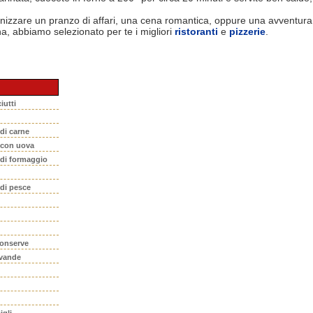
nizzare un pranzo di affari, una cena romantica, oppure una avventura
na, abbiamo selezionato per te i migliori
ristoranti
e
pizzerie
.
iutti
 di carne
i con uova
 di formaggio
 di pesce
conserve
evande