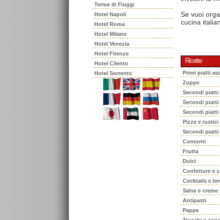
Terme di Fiuggi
Se vuoi orga
Hotel Napoli
cucina italia
Hotel Roma
Hotel Milano
Hotel Venezia
Hotel Firenze
Ricette
Hotel Cilento
Primi piatti asc
Hotel Sorrento
Zuppe
Secondi piatti
Secondi piatt
Secondi piatti
Pizze e rustici
Secondi piatti
Contorni
Frutta
Dolci
Confetture e 
Cocktails e b
Salse e creme
Antipasti
Pappe