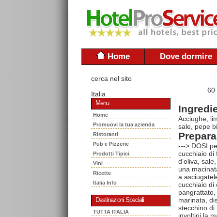
Home
Dove dormire
cerca nel sito
60
Italia
Menu
Ingredie
Home
Acciughe, lim
Promuovi la tua azienda
sale, pepe b
Prepara
Ristoranti
Pub e Pizzerie
---> DOSI pe
cucchiaio di 
Prodotti Tipici
d’oliva, sal
Vini
una macinata 
Ricette
a asciugatele
Italia Info
cucchiaio di o
pangrattato,
marinata, dis
Destinazioni Speciali
stecchino di 
TUTTA ITALIA
involtini la 