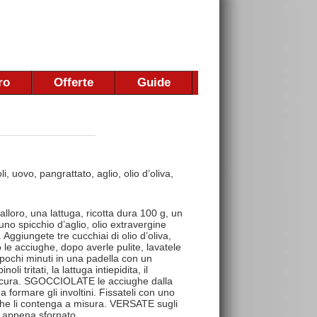
ro
Offerte
Guide
i, uovo, pangrattato, aglio, olio d’oliva,
lloro, una lattuga, ricotta dura 100 g, un
uno spicchio d’aglio, olio extravergine
Aggiungete tre cucchiai di olio d’oliva,
o le acciughe, dopo averle pulite, lavatele
r pochi minuti in una padella con un
i tritati, la lattuga intiepidita, il
on cura. SGOCCIOLATE le acciughe dalla
 formare gli involtini. Fissateli con uno
no che li contenga a misura. VERSATE sugli
o, appena sfornato.