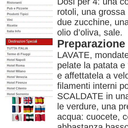
Dosi per 4: una co
Ristoranti
Pub e Pizzerie
rotoli, una grossa
Prodotti Tipici
due zucchine, una 
Vini
Ricette
olio d’oliva, sale.
Italia Info
Preparazione
Destinazioni Speciali
TUTTA ITALIA
LAVATE, mondate e
Terme di Fiuggi
Hotel Napoli
pelate la patata e 
Hotel Roma
Hotel Milano
e affettatela a ve
Hotel Venezia
Hotel Firenze
filamenti interni p
Hotel Cilento
SCALDATE in una l
Hotel Sorrento
le verdure, una pr
acqua: cuocete, co
abbastanza basso