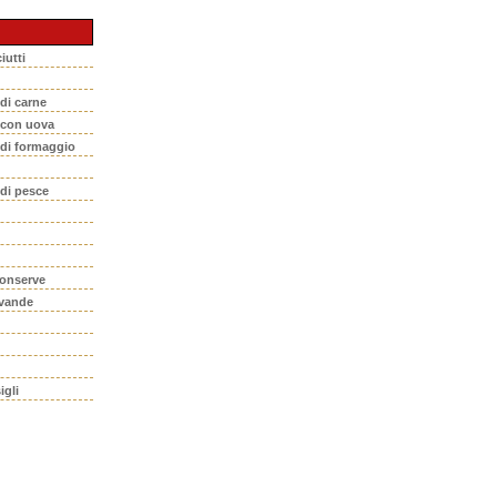
iutti
 di carne
i con uova
 di formaggio
 di pesce
conserve
evande
igli