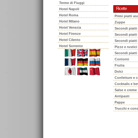
Terme di Fiuggi
Ricette
Hotel Napoli
Hotel Roma
Primi piatti asc
Hotel Milano
Zuppe
Hotel Venezia
Secondi piatti
Hotel Firenze
Secondi piatt
Hotel Cilento
Secondi piatti
Hotel Sorrento
Pizze e rustici
Secondi piatti
Contorni
Frutta
Dolci
Confetture e 
Cocktails e b
Salse e creme
Antipasti
Pappe
Trucchi e cons