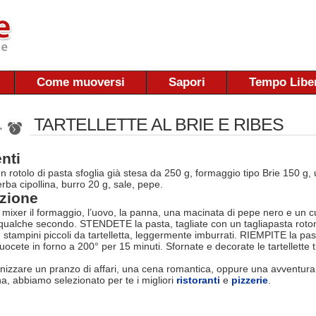
Come muoversi
Sapori
Tempo Libe
TARTELLETTE AL BRIE E RIBES
 '
nti
un rotolo di pasta sfoglia già stesa da 250 g, formaggio tipo Brie 150 g
rba cipollina, burro 20 g, sale, pepe.
zione
mixer il formaggio, l’uovo, la panna, una macinata di pepe nero e un cuc
 qualche secondo. STENDETE la pasta, tagliate con un tagliapasta roton
12 stampini piccoli da tartelletta, leggermente imburrati. RIEMPITE la pa
ocete in forno a 200° per 15 minuti. Sfornate e decorate le tartellette ti
nizzare un pranzo di affari, una cena romantica, oppure una avventura
na, abbiamo selezionato per te i migliori
ristoranti
e
pizzerie
.