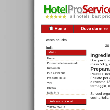
Home
Dove dormire
cerca nel sito
30
Italia
Menu
Ingredie
Home
Dosi per 6: 
Promuovi la tua azienda
rosso 50 g, e
Prepara
Ristoranti
Pub e Pizzerie
RIUNITE nel 
Frullate per
Prodotti Tipici
e rivestite 
Vini
formaggio, cu
Ricette
Italia Info
Se vuoi orga
cucina italia
Destinazioni Speciali
TUTTA ITALIA