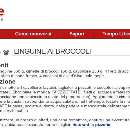
Come muoversi
Sapori
Tempo Libe
LINGUINE AI BROCCOLI
 '
nti
inguine 350 g, cimette di broccoli 150 g, cavolfiore 150 g, 4 filetti di acc
ollica di pane fresco, 4 cucchiai di olio d’oliva, sale, pepe.
zione
mette e il cavolfiore, lavateli, tagliateli a pezzetti e cuoceteli al vapor
ettateli. Sbriciolate la mollica. SPEZZETTATE i filetti di acciuga e fateli 
e acciughe non vi piacciono usate del peperoncino). Aggiungete le cimette
te la pasta in abbondante acqua salata e, nel frattempo, tostate la mol
ATE la pasta, scolata al dente, nella padella e mescolatela delicatame
 e servite subito.
nizzare un pranzo di affari, una cena romantica, oppure una avventura
na, abbiamo selezionato per te i migliori
ristoranti
e
pizzerie
.