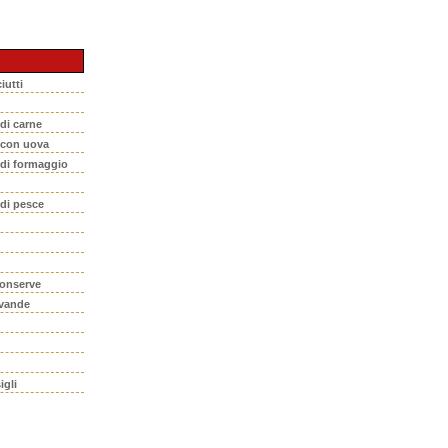
iutti
 di carne
i con uova
 di formaggio
 di pesce
conserve
evande
igli