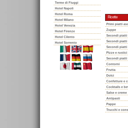
Terme di Fiuggi
Hotel Napoli
Hotel Roma
Ricette
Hotel Milano
Primi piatti asc
Hotel Venezia
Zuppe
Hotel Firenze
Secondi piatti
Hotel Cilento
Secondi piatt
Hotel Sorrento
Secondi piatti
Pizze e rustici
Secondi piatti
Contorni
Frutta
Dolci
Confetture e 
Cocktails e b
Salse e creme
Antipasti
Pappe
Trucchi e cons