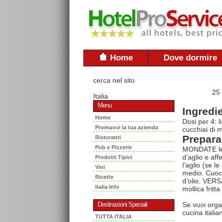
Home
Dove dormire
cerca nel sito
25
Italia
Menu
Ingredie
Home
Dosi per 4: l
Promuovi la tua azienda
cucchiai di m
Prepara
Ristoranti
Pub e Pizzerie
MONDATE le ci
d’aglio e aff
Prodotti Tipici
l’aglio (se l
Vini
medio. Cuoce
Ricette
d’olio. VERS
Italia Info
mollica fritta
Se vuoi orga
Destinazioni Speciali
cucina italia
TUTTA ITALIA