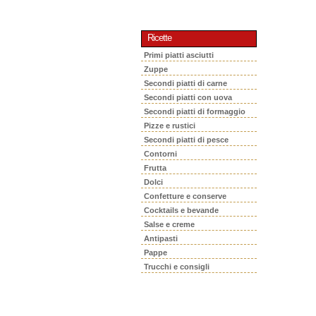
Ricette
Primi piatti asciutti
Zuppe
Secondi piatti di carne
Secondi piatti con uova
Secondi piatti di formaggio
Pizze e rustici
Secondi piatti di pesce
Contorni
Frutta
Dolci
Confetture e conserve
Cocktails e bevande
Salse e creme
Antipasti
Pappe
Trucchi e consigli