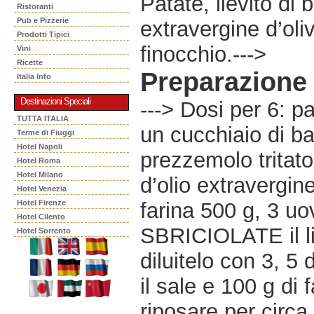
Patate, lievito di 
Ristoranti
Pub e Pizzerie
extravergine d’oliv
Prodotti Tipici
finocchio.--->
Vini
Ricette
Preparazione
Italia Info
Destinazioni Speciali
---> Dosi per 6: pa
TUTTA ITALIA
un cucchiaio di bas
Terme di Fiuggi
Hotel Napoli
prezzemolo tritato,
Hotel Roma
Hotel Milano
d’olio extravergin
Hotel Venezia
Hotel Firenze
farina 500 g, 3 uov
Hotel Cilento
SBRICIOLATE il li
Hotel Sorrento
diluitelo con 3, 5 d
il sale e 100 g di
riposare per circa